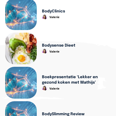
BodyClinics
Valerie
Bodysense Dieet
Valerie
Boekpresentatie ‘Lekker en
gezond koken met Mathijs’
Valerie
BodySlimming Review