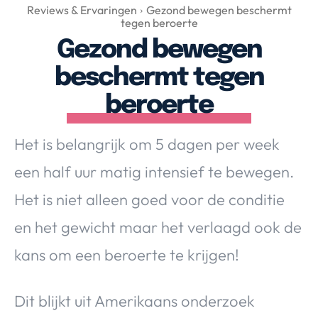
Over Valerie
Reviews & Ervaringen
Gezond bewegen beschermt
tegen beroerte
Over Valerie
Gezond bewegen
De Top 5
beschermt tegen
Contact
beroerte
VALERIE'S CHOICE
Het is belangrijk om 5 dagen per week
Food & Drinks
Health & Beauty
Gadgets
Huis & Tuin
een half uur matig intensief te bewegen.
Travel
Lifestyle
Het is niet alleen goed voor de conditie
en het gewicht maar het verlaagd ook de
kans om een beroerte te krijgen!
Dit blijkt uit Amerikaans onderzoek