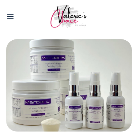
Valerie's Topics
Travel & Culture
Food & Drinks
Happyness & Opmerkelijk
Lifestyle, Sport & Duurzaamheid
Gadgets & Tech
Top 5 van Valerie
Health & Beauty
Huis & Tuin
Nieuws & Media