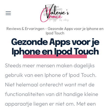
Valerie's Topics
Reviews & Ervaringen
Gezonde Apps voor je Iphone en
Travel & Culture
Ipod Touch
Food & Drinks
Gezonde Apps voor je
Happyness & Opmerkelijk
Iphone en Ipod Touch
Lifestyle, Sport & Duurzaamheid
Gadgets & Tech
Steeds meer mensen maken dagelijks
Top 5 van Valerie
gebruik van een Iphone of Ipod Touch.
Health & Beauty
Niet helemaal onterecht want met de
Huis & Tuin
Nieuws & Media
functionaliteiten van dit handige kleine
apparaatje liegen er niet om. Met een