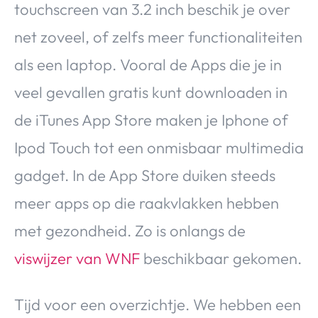
touchscreen van 3.2 inch beschik je over
Over Valerie
net zoveel, of zelfs meer functionaliteiten
Over Valerie
De Top 5
als een laptop. Vooral de Apps die je in
Contact
veel gevallen gratis kunt downloaden in
de iTunes App Store maken je Iphone of
VALERIE'S CHOICE
Ipod Touch tot een onmisbaar multimedia
Food & Drinks
Health & Beauty
Gadgets
Huis & Tuin
gadget. In de App Store duiken steeds
Travel
Lifestyle
meer apps op die raakvlakken hebben
met gezondheid. Zo is onlangs de
viswijzer van WNF
beschikbaar gekomen.
Tijd voor een overzichtje. We hebben een