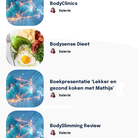
BodyClinics
Valerie
Bodysense Dieet
Valerie
Boekpresentatie ‘Lekker en
gezond koken met Mathijs’
Valerie
BodySlimming Review
Valerie