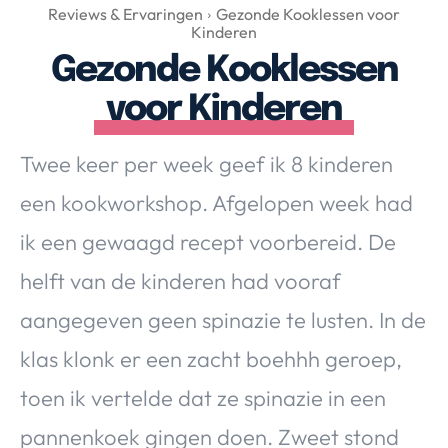
Over Valerie
Reviews & Ervaringen
Gezonde Kooklessen voor
Kinderen
Over Valerie
Gezonde Kooklessen
De Top 5
voor Kinderen
Contact
Twee keer per week geef ik 8 kinderen
VALERIE'S CHOICE
een kookworkshop. Afgelopen week had
Food & Drinks
Health & Beauty
Gadgets
Huis & Tuin
ik een gewaagd recept voorbereid. De
Travel
Lifestyle
helft van de kinderen had vooraf
aangegeven geen spinazie te lusten. In de
klas klonk er een zacht boehhh geroep,
toen ik vertelde dat ze spinazie in een
pannenkoek gingen doen. Zweet stond