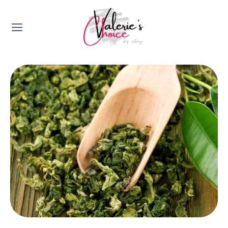
Valerie's Topics
Travel & Culture
Food & Drinks
Happyness & Opmerkelijk
Lifestyle, Sport & Duurzaamheid
Gadgets & Tech
Top 5 van Valerie
Health & Beauty
Huis & Tuin
Nieuws & Media