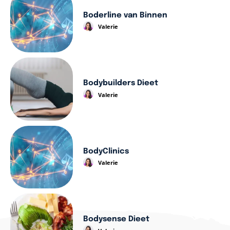
Boderline van Binnen
Valerie
Bodybuilders Dieet
Valerie
BodyClinics
Valerie
Bodysense Dieet