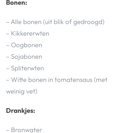
Bonen:
Over Valerie
Over Valerie
– Alle bonen (uit blik of gedroogd)
De Top 5
– Kikkererwten
Contact
– Oogbonen
VALERIE'S CHOICE
– Sojabonen
– Spliterwten
Food & Drinks
Health & Beauty
Gadgets
Huis & Tuin
Travel
Lifestyle
– Witte bonen in tomatensaus (met
weinig vet)
Drankjes:
– Bronwater