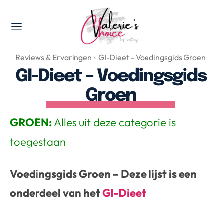
Valerie's Topics
Reviews & Ervaringen
GI-Dieet - Voedingsgids Groen
Travel & Culture
GI-Dieet – Voedingsgids
Food & Drinks
Groen
Happyness & Opmerkelijk
Lifestyle, Sport & Duurzaamheid
GROEN:
Alles uit deze categorie is
Gadgets & Tech
toegestaan
Top 5 van Valerie
Health & Beauty
Huis & Tuin
Voedingsgids Groen – Deze lijst is een
Nieuws & Media
onderdeel van het
GI-Dieet