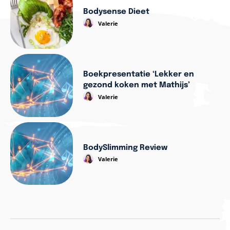
Bodysense Dieet
Valerie
Boekpresentatie ‘Lekker en
gezond koken met Mathijs’
Valerie
BodySlimming Review
Valerie