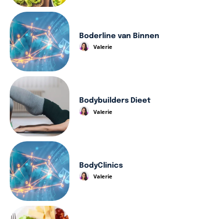
Boderline van Binnen
Valerie
Bodybuilders Dieet
Valerie
BodyClinics
Valerie