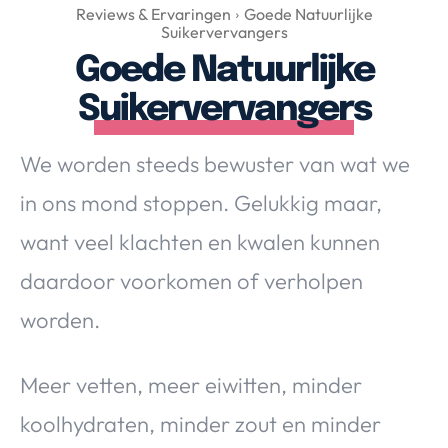
Over Valerie
Reviews & Ervaringen
Goede Natuurlijke
Suikervervangers
Over Valerie
Goede Natuurlijke
De Top 5
Suikervervangers
Contact
We worden steeds bewuster van wat we
VALERIE'S CHOICE
in ons mond stoppen. Gelukkig maar,
Food & Drinks
Health & Beauty
Gadgets
Huis & Tuin
want veel klachten en kwalen kunnen
Travel
Lifestyle
daardoor voorkomen of verholpen
worden.
Meer vetten, meer eiwitten, minder
koolhydraten, minder zout en minder