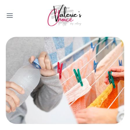
Valerie's Topics
Travel & Culture
Food & Drinks
Happyness & Opmerkelijk
Lifestyle, Sport & Duurzaamheid
Gadgets & Tech
Top 5 van Valerie
Health & Beauty
Huis & Tuin
Nieuws & Media