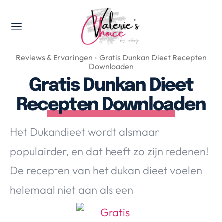
Valerie's Topics
Reviews & Ervaringen
Gratis Dunkan Dieet Recepten
Travel & Culture
Downloaden
Food & Drinks
Gratis Dunkan Dieet
Happyness & Opmerkelijk
Recepten Downloaden
Lifestyle, Sport & Duurzaamheid
Gadgets & Tech
Het Dukandieet wordt alsmaar
Top 5 van Valerie
populairder, en dat heeft zo zijn redenen!
Health & Beauty
De recepten van het dukan dieet voelen
Huis & Tuin
Nieuws & Media
helemaal niet aan als een