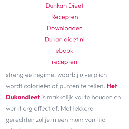
Over Valerie
Over Valerie
De Top 5
Contact
VALERIE'S CHOICE
Food & Drinks
Health & Beauty
Gadgets
Huis & Tuin
streng eetregime, waarbij u verplicht
Travel
Lifestyle
wordt calorieën of punten te tellen.
Het
Dukandieet
is makkelijk vol te houden en
werkt erg effectief. Met lekkere
gerechten zul je in een mum van tijd