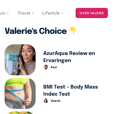
uin
Travel
Lifestyle
OVER VALERIE
ICE
Valerie's Choice
gets
style
AzurAqua Review en
Ervaringen
Paul
BMI Test – Body Mass
Index Test
Valerie