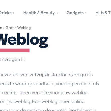
Drinks
Health & Beauty
Gadgets
Huis & T
VALERIE'S CHO
en
Gratis Weblog
rie's Topics
Over Valerie
& Culture
Over Valerie
 Weblog
Food & Drinks
 Drinks
De Top 5
Health & Beauty
Gad
ess & Opmerkelijk
Contact
Huis & Tuin
Travel
Life
le, Sport &
nvragen !!!
aamheid
s & Tech
bezoeker van vetvrij.kinsta.cloud kan gratis
van Valerie
een site waar gezondheid, voeding en dieet als
 & Beauty
n echter geen vereiste voor jouw weblog.
Tuin
 & Media
onlijke weblog.Een weblog is een online
ren voor de rest van de wereld. Vertel wat je