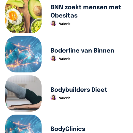
BNN zoekt mensen met
Obesitas
Valerie
Boderline van Binnen
Valerie
Bodybuilders Dieet
Valerie
BodyClinics