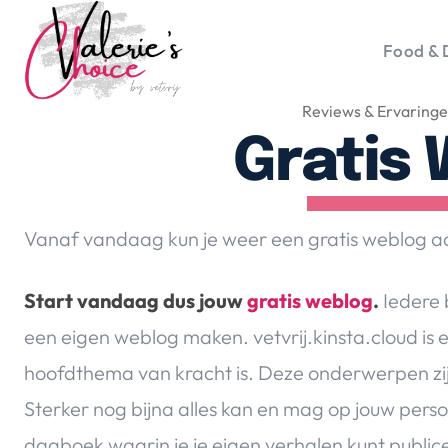
Food & 
Reviews & Ervaring
Vale
Travel 
Gratis
Food &
Happyn
Lifesty
Vanaf vandaag kun je weer een gratis weblog aa
Duurz
Gadget
Start vandaag dus jouw
gratis weblog
.
Iedere 
Top 5 
een eigen weblog maken. vetvrij.kinsta.cloud is 
Health
hoofdthema van kracht is. Deze onderwerpen zij
Huis & 
Nieuws
Sterker nog bijna alles kan en mag op jouw perso
dagboek waarin je je eigen verhalen kunt publice