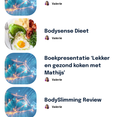
Valerie
Bodysense Dieet
Valerie
Boekpresentatie ‘Lekker
en gezond koken met
Mathijs’
Valerie
BodySlimming Review
Valerie