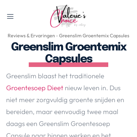
Valerie's Topics
Reviews & Ervaringen
Greenslim Groentemix Capsules
Travel & Culture
Greenslim Groentemix
Food & Drinks
Capsules
Happyness & Opmerkelijk
Lifestyle, Sport & Duurzaamheid
Greenslim blaast het traditionele
Gadgets & Tech
Groentesoep Dieet
nieuw leven in. Dus
Top 5 van Valerie
Health & Beauty
niet meer zorgvuldig groente snijden en
Huis & Tuin
bereiden, maar eenvoudig twee maal
Nieuws & Media
daags een Greenslim Groentesoep
Capsule naar binnen werken en het