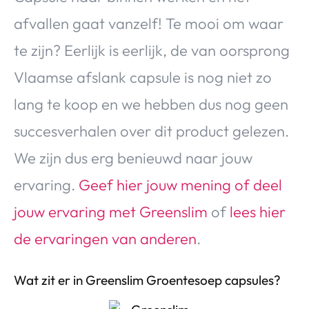
Over Valerie
afvallen gaat vanzelf! Te mooi om waar
Over Valerie
te zijn? Eerlijk is eerlijk, de van oorsprong
De Top 5
Vlaamse afslank capsule is nog niet zo
Contact
lang te koop en we hebben dus nog geen
VALERIE'S CHOICE
succesverhalen over dit product gelezen.
We zijn dus erg benieuwd naar jouw
Food & Drinks
Health & Beauty
Gadgets
Huis & Tuin
Travel
Lifestyle
ervaring.
Geef hier jouw mening of deel
jouw ervaring met Greenslim
of
lees hier
de ervaringen van anderen
.
Wat zit er in Greenslim Groentesoep capsules?