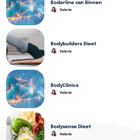
Boderline van Binnen
Valerie
Bodybuilders Dieet
Valerie
BodyClinics
Valerie
Bodysense Dieet
Valerie