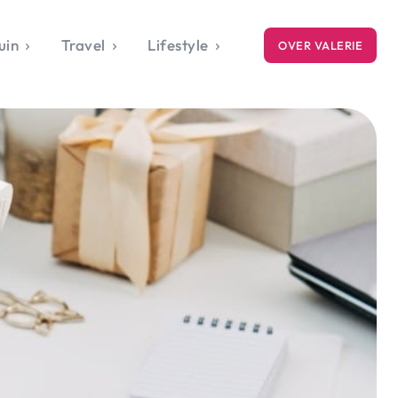
uin
Travel
Lifestyle
OVER VALERIE
ICE
gets
style