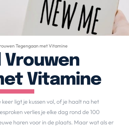
Vrouwen Tegengaan met Vitamine
l Vrouwen
et Vitamine
keer ligt je kussen vol, of je haalt na het
esproken verlies je elke dag rond de 100
euwe haren voor in de plaats. Maar wat als er