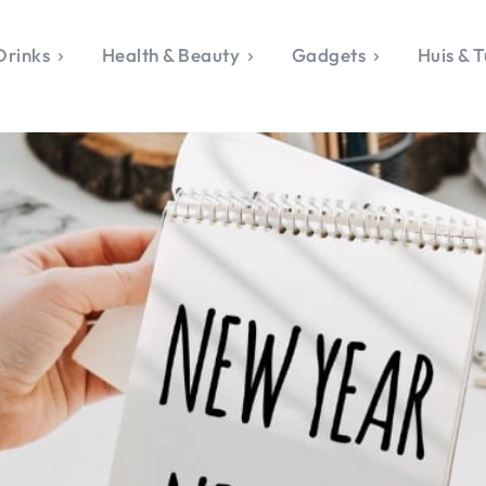
Drinks
Health & Beauty
Gadgets
Huis & T
VALERIE'S CHO
rie's Topics
Over Valerie
& Culture
Over Valerie
Food & Drinks
 Drinks
De Top 5
Health & Beauty
Gad
ess & Opmerkelijk
Contact
Huis & Tuin
Travel
Life
le, Sport &
aamheid
s & Tech
van Valerie
 & Beauty
Tuin
 & Media