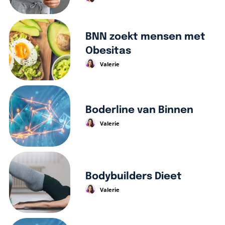
BNN zoekt mensen met
Obesitas
Valerie
Boderline van Binnen
Valerie
Bodybuilders Dieet
Valerie