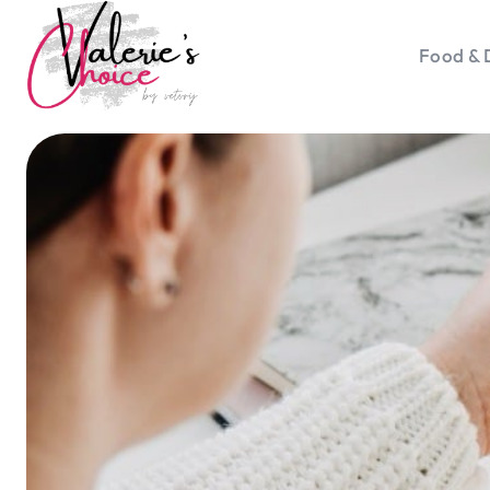
Food & 
Vale
Travel 
Food &
Happyn
Lifesty
Duurz
Gadget
Top 5 
Health
Huis & 
Nieuws