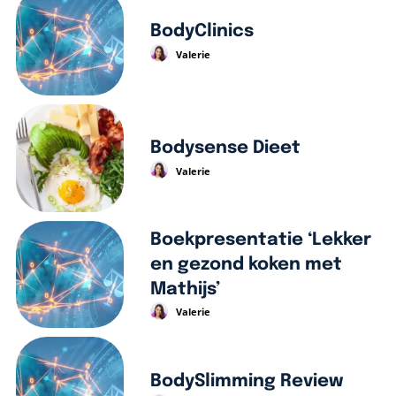
BodyClinics
Valerie
Bodysense Dieet
Valerie
Boekpresentatie ‘Lekker
en gezond koken met
Mathijs’
Valerie
BodySlimming Review