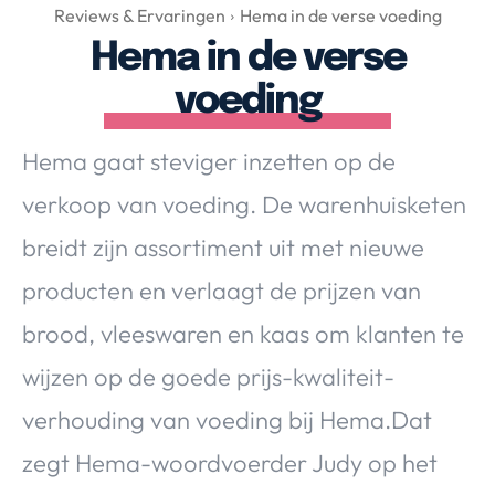
Over Valerie
Reviews & Ervaringen
Hema in de verse voeding
Hema in de verse
Over Valerie
De Top 5
voeding
Contact
Hema gaat steviger inzetten op de
VALERIE'S CHOICE
verkoop van voeding. De warenhuisketen
breidt zijn assortiment uit met nieuwe
Food & Drinks
Health & Beauty
Gadgets
Huis & Tuin
producten en verlaagt de prijzen van
Travel
Lifestyle
brood, vleeswaren en kaas om klanten te
wijzen op de goede prijs-kwaliteit-
verhouding van voeding bij Hema.Dat
zegt Hema-woordvoerder Judy op het