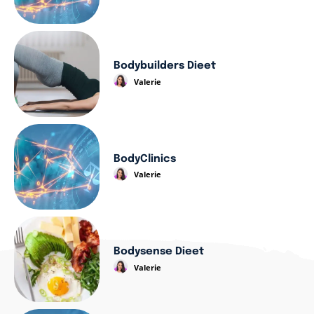
Bodybuilders Dieet
Valerie
BodyClinics
Valerie
Bodysense Dieet
Valerie