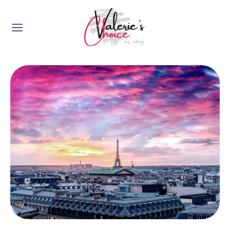
Valerie's Topics
Travel & Culture
Food & Drinks
Happyness & Opmerkelijk
Lifestyle, Sport & Duurzaamheid
Gadgets & Tech
Top 5 van Valerie
Health & Beauty
Huis & Tuin
Nieuws & Media