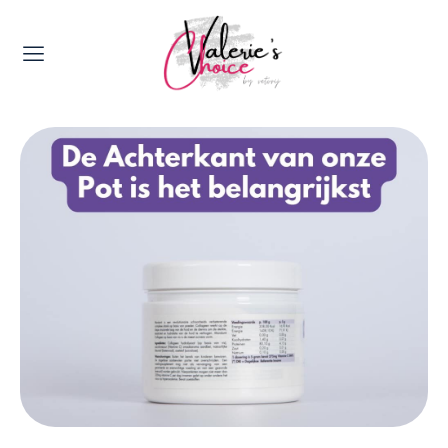
Valerie's Topics
Travel & Culture
Food & Drinks
Happyness & Opmerkelijk
Lifestyle, Sport & Duurzaamheid
Gadgets & Tech
Top 5 van Valerie
Health & Beauty
Huis & Tuin
Nieuws & Media