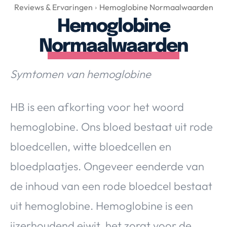
Over Valerie
Reviews & Ervaringen
Hemoglobine Normaalwaarden
Hemoglobine
Over Valerie
De Top 5
Normaalwaarden
Contact
Symtomen van hemoglobine
VALERIE'S CHOICE
HB is een afkorting voor het woord
Food & Drinks
Health & Beauty
Gadgets
Huis & Tuin
hemoglobine. Ons bloed bestaat uit rode
Travel
Lifestyle
bloedcellen, witte bloedcellen en
bloedplaatjes. Ongeveer eenderde van
de inhoud van een rode bloedcel bestaat
uit hemoglobine. Hemoglobine is een
ijzerhoudend eiwit, het zorgt voor de