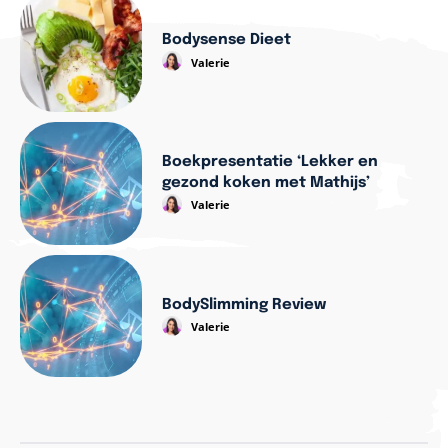
Bodysense Dieet
Valerie
Boekpresentatie ‘Lekker en
gezond koken met Mathijs’
Valerie
BodySlimming Review
Valerie