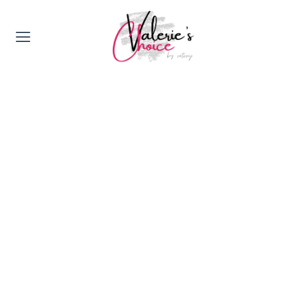
Valerie's Topics
Travel & Culture
Food & Drinks
Happyness & Opmerkelijk
Lifestyle, Sport & Duurzaamheid
Gadgets & Tech
Top 5 van Valerie
Health & Beauty
Huis & Tuin
Nieuws & Media