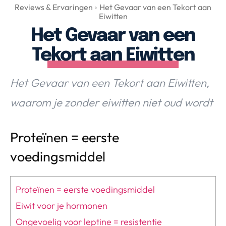
Over Valerie
Reviews & Ervaringen
Het Gevaar van een Tekort aan
Eiwitten
Over Valerie
Het Gevaar van een
De Top 5
Tekort aan Eiwitten
Contact
Het Gevaar van een Tekort aan Eiwitten,
VALERIE'S CHOICE
waarom je zonder eiwitten niet oud wordt
Food & Drinks
Health & Beauty
Gadgets
Huis & Tuin
Travel
Lifestyle
Proteïnen = eerste
voedingsmiddel
Proteïnen = eerste voedingsmiddel
Eiwit voor je hormonen
Ongevoelig voor leptine = resistentie