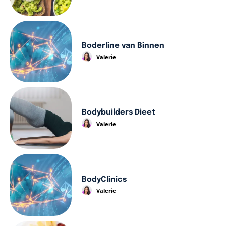
Boderline van Binnen
Valerie
Bodybuilders Dieet
Valerie
BodyClinics
Valerie