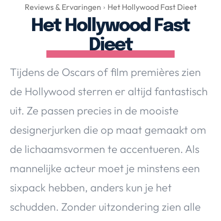
Over Valerie
Reviews & Ervaringen
Het Hollywood Fast Dieet
Het Hollywood Fast
Over Valerie
De Top 5
Dieet
Contact
Tijdens de Oscars of film premières zien
VALERIE'S CHOICE
de Hollywood sterren er altijd fantastisch
uit. Ze passen precies in de mooiste
Food & Drinks
Health & Beauty
Gadgets
Huis & Tuin
designerjurken die op maat gemaakt om
Travel
Lifestyle
de lichaamsvormen te accentueren. Als
mannelijke acteur moet je minstens een
sixpack hebben, anders kun je het
schudden. Zonder uitzondering zien alle