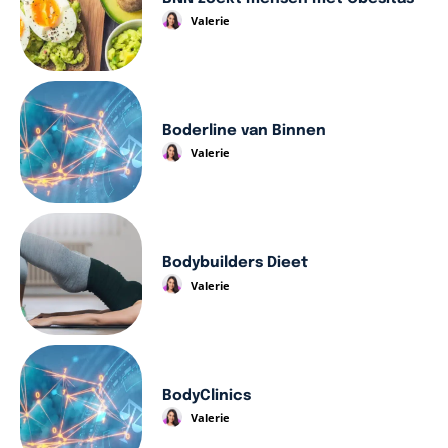
Valerie
Boderline van Binnen
Valerie
Bodybuilders Dieet
Valerie
BodyClinics
Valerie