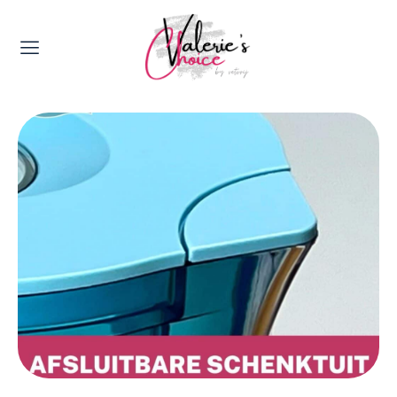
Valerie's Topics
Travel & Culture
Food & Drinks
Happyness & Opmerkelijk
Lifestyle, Sport & Duurzaamheid
Gadgets & Tech
Top 5 van Valerie
Health & Beauty
Huis & Tuin
Nieuws & Media