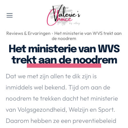
Valerie's Topics
Reviews & Ervaringen
Het ministerie van WVS trekt aan
Travel & Culture
de noodrem
Food & Drinks
Het ministerie van WVS
Happyness & Opmerkelijk
trekt aan de noodrem
Lifestyle, Sport & Duurzaamheid
Gadgets & Tech
Dat we met zijn allen te dik zijn is
Top 5 van Valerie
inmiddels wel bekend. Tijd om aan de
Health & Beauty
noodrem te trekken dacht het ministerie
Huis & Tuin
Nieuws & Media
van Volgsgezondheid, Welzijn en Sport.
Daarom hebben ze een preventiebeleid