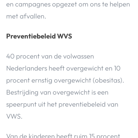
en campagnes opgezet om ons te helpen
Over Valerie
met afvallen.
Over Valerie
De Top 5
Contact
Preventiebeleid WVS
VALERIE'S CHOICE
40 procent van de volwassen
Nederlanders heeft overgewicht en 10
Food & Drinks
Health & Beauty
Gadgets
Huis & Tuin
procent ernstig overgewicht (obesitas).
Travel
Lifestyle
Bestrijding van overgewicht is een
speerpunt uit het preventiebeleid van
VWS.
Van de kinderen heeft ruim 15 procent