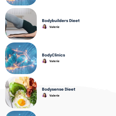
Bodybuilders Dieet
Valerie
BodyClinics
Valerie
Bodysense Dieet
Valerie