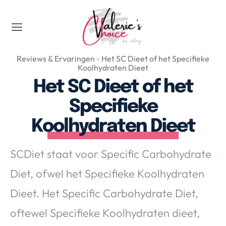
Valerie's Topics
Reviews & Ervaringen
Het SC Dieet of het Specifieke
Travel & Culture
Koolhydraten Dieet
Food & Drinks
Het SC Dieet of het
Happyness & Opmerkelijk
Specifieke
Lifestyle, Sport & Duurzaamheid
Koolhydraten Dieet
Gadgets & Tech
Top 5 van Valerie
SCDiet staat voor Specific Carbohydrate
Health & Beauty
Diet, ofwel het Specifieke Koolhydraten
Huis & Tuin
Nieuws & Media
Dieet. Het Specific Carbohydrate Diet,
oftewel Specifieke Koolhydraten dieet,