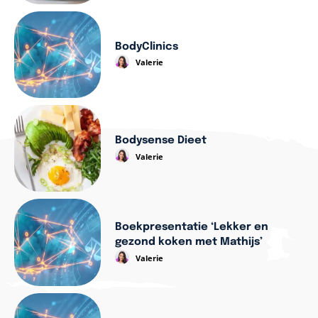
BodyClinics
Valerie
Bodysense Dieet
Valerie
Boekpresentatie ‘Lekker en
gezond koken met Mathijs’
Valerie