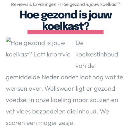
Over Valerie
Reviews & Ervaringen
Hoe gezond is jouw koelkast?
Hoe gezond is jouw
Over Valerie
De Top 5
koelkast?
Contact
De
VALERIE'S CHOICE
koelkastinhoud
van de
Food & Drinks
Health & Beauty
Gadgets
Huis & Tuin
gemiddelde Nederlander laat nog wat te
Travel
Lifestyle
wensen over. Weliswaar ligt er gezond
voedsel in onze koeling maar sauzen en
vet vlees bezoedelen die inhoud. We
scoren een mager zesje.