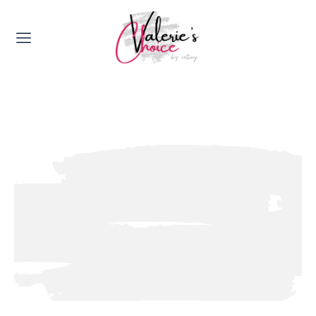
Valerie's Topics
Travel & Culture
Food & Drinks
Happyness & Opmerkelijk
Lifestyle, Sport & Duurzaamheid
Gadgets & Tech
Top 5 van Valerie
Health & Beauty
Huis & Tuin
Nieuws & Media