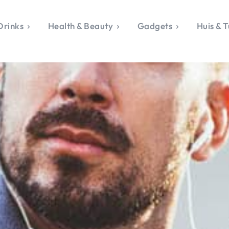
Drinks
Health & Beauty
Gadgets
Huis & T
VALERIE'S CHO
rie's Topics
Over Valerie
& Culture
Over Valerie
Food & Drinks
 Drinks
De Top 5
Health & Beauty
Gad
ess & Opmerkelijk
Contact
Huis & Tuin
Travel
Life
le, Sport &
aamheid
s & Tech
van Valerie
 & Beauty
Tuin
 & Media