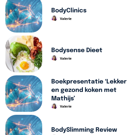
BodyClinics
Valerie
Bodysense Dieet
Valerie
Boekpresentatie ‘Lekker
en gezond koken met
Mathijs’
Valerie
BodySlimming Review