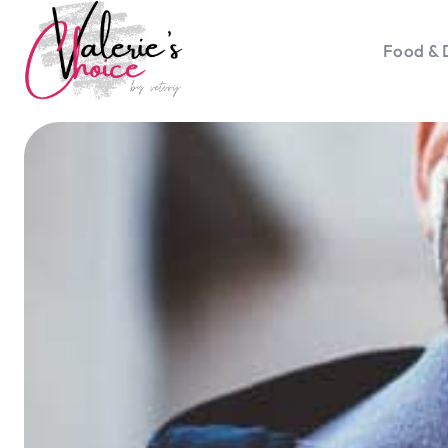
Food & 
Vale
Travel 
Food &
Happyn
Lifesty
Duurz
Gadget
Top 5 
Health
Huis & 
Nieuws