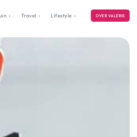
uin
Travel
Lifestyle
OVER VALERIE
ICE
gets
style