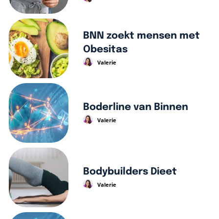
BNN zoekt mensen met
Obesitas
Valerie
Boderline van Binnen
Valerie
Bodybuilders Dieet
Valerie