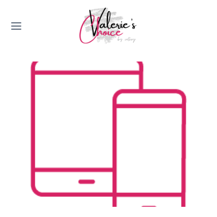
Valerie's Topics
Travel & Culture
Food & Drinks
Happyness & Opmerkelijk
Lifestyle, Sport & Duurzaamheid
Gadgets & Tech
Top 5 van Valerie
Health & Beauty
Huis & Tuin
Nieuws & Media