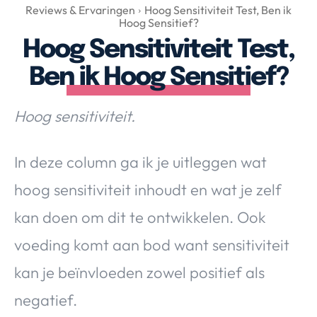
Over Valerie
Reviews & Ervaringen
Hoog Sensitiviteit Test, Ben ik
Hoog Sensitief?
Over Valerie
Hoog Sensitiviteit Test,
De Top 5
Ben ik Hoog Sensitief?
Contact
Hoog sensitiviteit.
VALERIE'S CHOICE
In deze column ga ik je uitleggen wat
Food & Drinks
Health & Beauty
Gadgets
Huis & Tuin
Travel
Lifestyle
hoog sensitiviteit inhoudt en wat je zelf
kan doen om dit te ontwikkelen. Ook
voeding komt aan bod want sensitiviteit
kan je beïnvloeden zowel positief als
negatief.