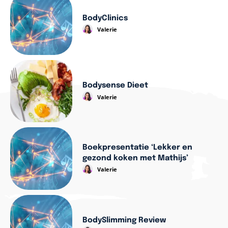
BodyClinics
Valerie
Bodysense Dieet
Valerie
Boekpresentatie ‘Lekker en
gezond koken met Mathijs’
Valerie
BodySlimming Review