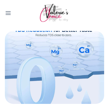
Valerie's Topics
Travel & Culture
Food & Drinks
Happyness & Opmerkelijk
Lifestyle, Sport & Duurzaamheid
Gadgets & Tech
Top 5 van Valerie
Health & Beauty
Huis & Tuin
Nieuws & Media