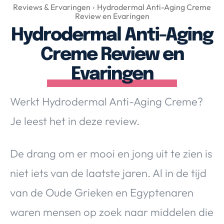
Over Valerie
Reviews & Ervaringen
Hydrodermal Anti-Aging Creme
Review en Evaringen
Over Valerie
Hydrodermal Anti-Aging
De Top 5
Creme Review en
Contact
Evaringen
VALERIE'S CHOICE
Werkt Hydrodermal Anti-Aging Creme?
Food & Drinks
Health & Beauty
Gadgets
Huis & Tuin
Je leest het in deze review.
Travel
Lifestyle
De drang om er mooi en jong uit te zien is
niet iets van de laatste jaren. Al in de tijd
van de Oude Grieken en Egyptenaren
waren mensen op zoek naar middelen die