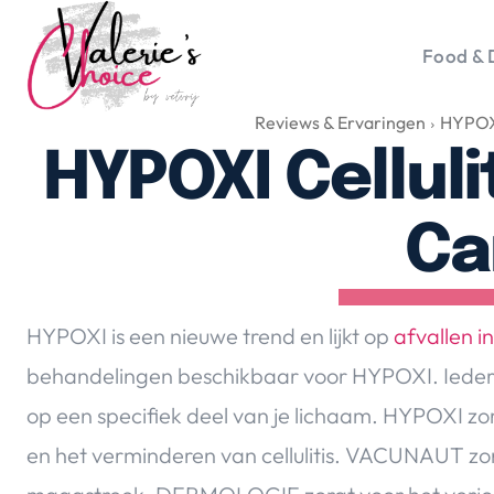
Food & 
Reviews & Ervaringen
HYPOXI
Vale
Travel 
HYPOXI Celluli
Food &
Happyn
Ca
Lifesty
Duurz
Gadget
HYPOXI is een nieuwe trend en lijkt op
afvallen 
Top 5 
behandelingen beschikbaar voor
HYPOXI. Iedere
Health
op een specifiek deel van je lichaam. HYPOXI zor
Huis & 
Nieuws
en het verminderen van cellulitis. VACUNAUT zorg