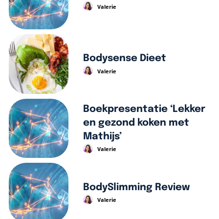
Valerie
Bodysense Dieet
Valerie
Boekpresentatie ‘Lekker
en gezond koken met
Mathijs’
Valerie
BodySlimming Review
Valerie