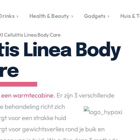
Drinks
Health & Beauty
Gadgets
Huis & T
VALERIE'S CHO
 Cellulitis Linea Body Care
rie's Topics
Over Valerie
& Culture
Over Valerie
tis Linea Body
Food & Drinks
 Drinks
De Top 5
Health & Beauty
Gad
ess & Opmerkelijk
Contact
Huis & Tuin
Travel
Life
re
le, Sport &
aamheid
s & Tech
in een warmtecabine
. Er zijn 3 verschillende
van Valerie
 behandeling richt zich
 & Beauty
gt voor een strakke huid
Tuin
 & Media
t voor gewichtsverlies rond je buik en