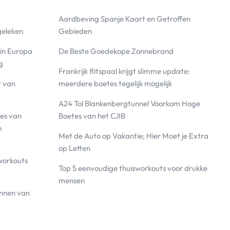
Aardbeving Spanje Kaart en Getroffen
geleken
Gebieden
 in Europa
De Beste Goedekope Zonnebrand
g
Frankrijk flitspaal krijgt slimme update:
r van
meerdere boetes tegelijk mogelijk
A24 Tol Blankenbergtunnel Voorkom Hoge
es van
Boetes van het CJIB
n
Met de Auto op Vakantie; Hier Moet je Extra
op Letten
workouts
Top 5 eenvoudige thuisworkouts voor drukke
mensen
annen van