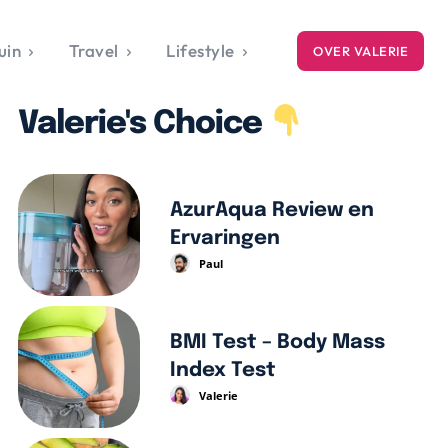
uin
Travel
Lifestyle
OVER VALERIE
ICE
Valerie's Choice
gets
style
AzurAqua Review en
Ervaringen
Paul
BMI Test – Body Mass
Index Test
Valerie