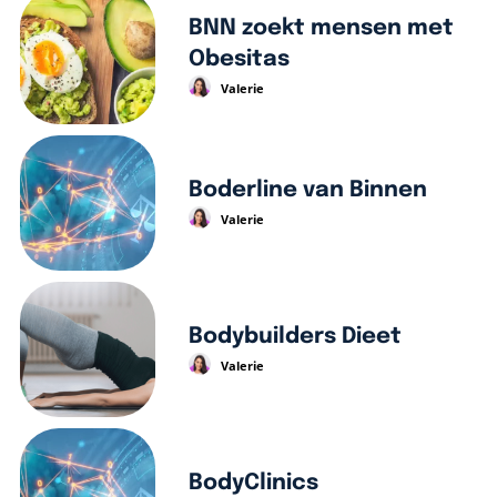
BNN zoekt mensen met
Obesitas
Valerie
Boderline van Binnen
Valerie
Bodybuilders Dieet
Valerie
BodyClinics