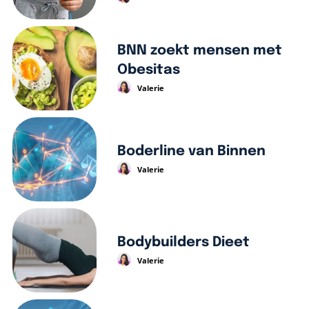
BNN zoekt mensen met
Obesitas
Valerie
Boderline van Binnen
Valerie
Bodybuilders Dieet
Valerie