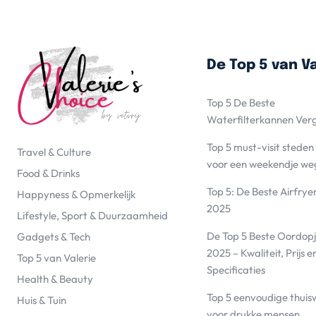
De Top 5 van Va
Top 5 De Beste
Waterfilterkannen Ver
Top 5 must-visit steden
Travel & Culture
voor een weekendje we
Food & Drinks
Top 5: De Beste Airfrye
Happyness & Opmerkelijk
2025
Lifestyle, Sport & Duurzaamheid
De Top 5 Beste Oordopj
Gadgets & Tech
2025 – Kwaliteit, Prijs e
Top 5 van Valerie
Specificaties
Health & Beauty
Top 5 eenvoudige thuis
Huis & Tuin
voor drukke mensen