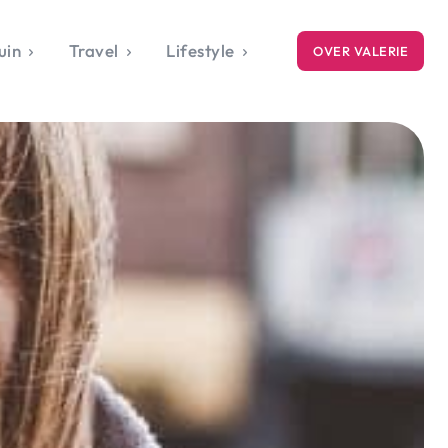
uin
Travel
Lifestyle
OVER VALERIE
ICE
gets
style