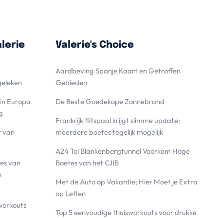
lerie
Valerie's Choice
Aardbeving Spanje Kaart en Getroffen
geleken
Gebieden
 in Europa
De Beste Goedekope Zonnebrand
g
Frankrijk flitspaal krijgt slimme update:
r van
meerdere boetes tegelijk mogelijk
A24 Tol Blankenbergtunnel Voorkom Hoge
es van
Boetes van het CJIB
n
Met de Auto op Vakantie; Hier Moet je Extra
op Letten
workouts
Top 5 eenvoudige thuisworkouts voor drukke