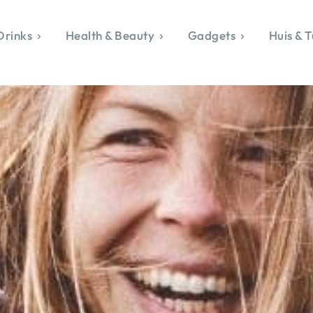
Drinks
Health & Beauty
Gadgets
Huis & T
VALERIE'S CHO
rie's Topics
Over Valerie
& Culture
Over Valerie
Food & Drinks
 Drinks
De Top 5
Health & Beauty
Gad
ess & Opmerkelijk
Contact
Huis & Tuin
Travel
Life
le, Sport &
aamheid
s & Tech
van Valerie
 & Beauty
Tuin
 & Media