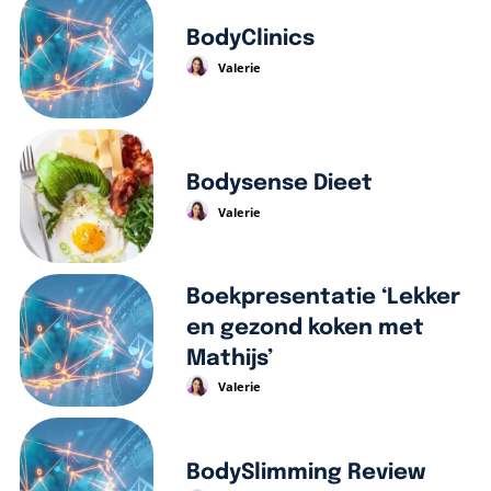
BodyClinics
Valerie
Bodysense Dieet
Valerie
Boekpresentatie ‘Lekker
en gezond koken met
Mathijs’
Valerie
BodySlimming Review