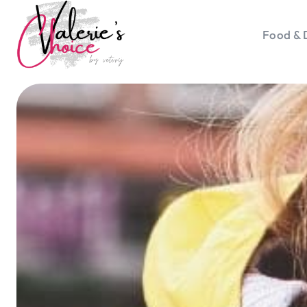
Food & 
Vale
Travel 
Food &
Happyn
Lifesty
Duurz
Gadget
Top 5 
Health
Huis & 
Nieuws