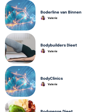
Boderline van Binnen
Valerie
Bodybuilders Dieet
Valerie
BodyClinics
Valerie
Bodysense Dieet