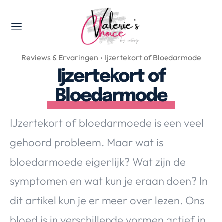
Valerie's Topics
Reviews & Ervaringen
Ijzertekort of Bloedarmode
Travel & Culture
Ijzertekort of
Food & Drinks
Bloedarmode
Happyness & Opmerkelijk
Lifestyle, Sport & Duurzaamheid
IJzertekort of bloedarmoede is een veel
Gadgets & Tech
gehoord probleem. Maar wat is
Top 5 van Valerie
Health & Beauty
bloedarmoede eigenlijk? Wat zijn de
Huis & Tuin
symptomen en wat kun je eraan doen? In
Nieuws & Media
dit artikel kun je er meer over lezen. Ons
bloed is in verschillende vormen actief in