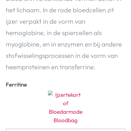
Over Valerie
het lichaam. In de rode bloedcellen zit
Over Valerie
ijzer verpakt in de vorm van
De Top 5
hemoglobine, in de spiercellen als
Contact
myoglobine, en in enzymen en bij andere
VALERIE'S CHOICE
stofwisselingsprocessen in de vorm van
heemproteinen en transferrine.
Food & Drinks
Health & Beauty
Gadgets
Huis & Tuin
Travel
Lifestyle
Ferritine