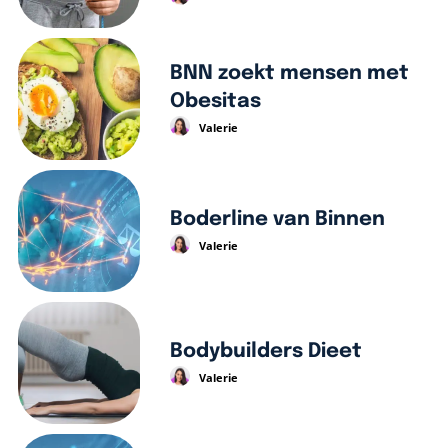
BNN zoekt mensen met
Obesitas
Valerie
Boderline van Binnen
Valerie
Bodybuilders Dieet
Valerie