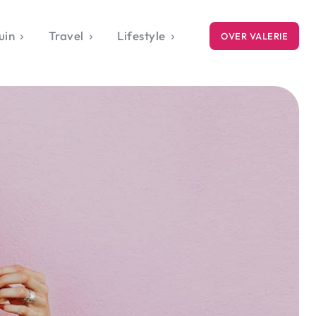
uin
Travel
Lifestyle
OVER VALERIE
ICE
gets
style