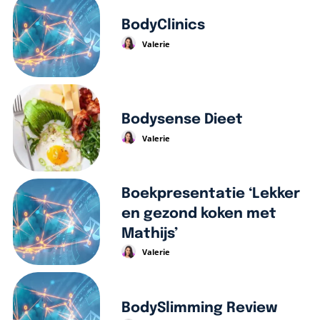
BodyClinics
Valerie
Bodysense Dieet
Valerie
Boekpresentatie ‘Lekker
en gezond koken met
Mathijs’
Valerie
BodySlimming Review