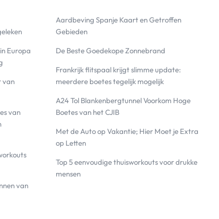
Aardbeving Spanje Kaart en Getroffen
geleken
Gebieden
 in Europa
De Beste Goedekope Zonnebrand
g
Frankrijk flitspaal krijgt slimme update:
r van
meerdere boetes tegelijk mogelijk
A24 Tol Blankenbergtunnel Voorkom Hoge
es van
Boetes van het CJIB
n
Met de Auto op Vakantie; Hier Moet je Extra
op Letten
workouts
Top 5 eenvoudige thuisworkouts voor drukke
mensen
annen van