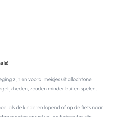
uis!
ing zijn en vooral meisjes uit allochtone
ogelijkheden, zouden minder buiten spelen.
oel als de kinderen lopend of op de fiets naar
n moeten er wel veilige fietsroutes zijn.