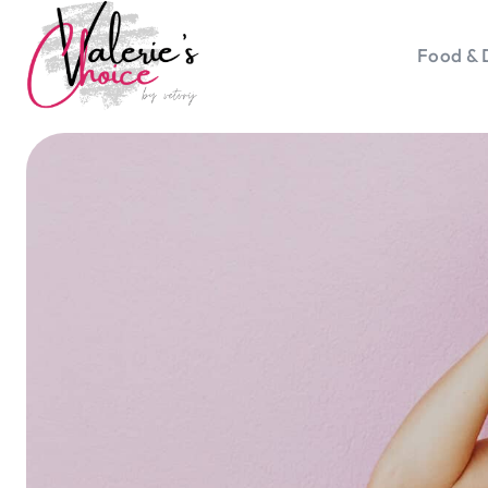
Food & 
Vale
Travel 
Food &
Happyn
Lifesty
Duurz
Gadget
Top 5 
Health
Huis & 
Nieuws