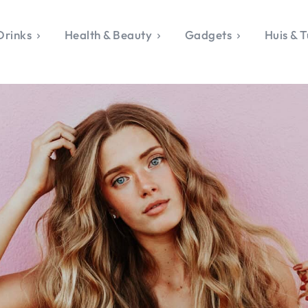
Drinks
Health & Beauty
Gadgets
Huis & T
VALERIE'S CHO
rie's Topics
Over Valerie
& Culture
Over Valerie
Food & Drinks
 Drinks
De Top 5
Health & Beauty
Gad
ess & Opmerkelijk
Contact
Huis & Tuin
Travel
Life
le, Sport &
aamheid
s & Tech
van Valerie
 & Beauty
Tuin
 & Media