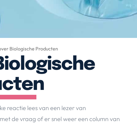
over Biologische Producten
Biologische
ucten
uke reactie lees van een lezer van
t, met de vraag of er snel weer een column van