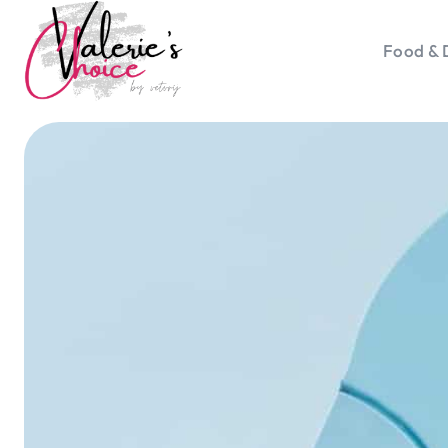
Food & 
Vale
Travel 
Food &
Happyn
Lifesty
Duurz
Gadget
Top 5 
Health
Huis & 
Nieuws