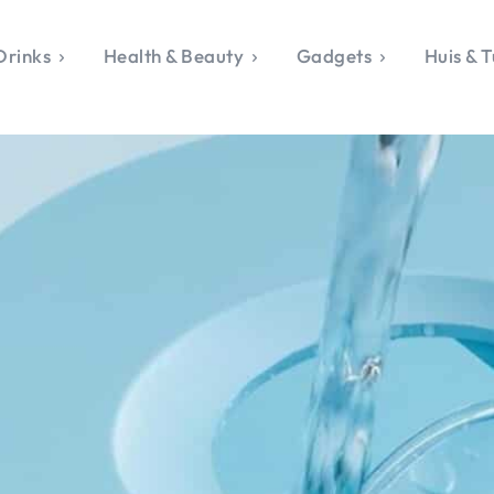
Drinks
Health & Beauty
Gadgets
Huis & T
VALERIE'S CHO
rie's Topics
Over Valerie
& Culture
Over Valerie
Food & Drinks
 Drinks
De Top 5
Health & Beauty
Gad
ess & Opmerkelijk
Contact
Huis & Tuin
Travel
Life
le, Sport &
aamheid
s & Tech
van Valerie
 & Beauty
Tuin
 & Media