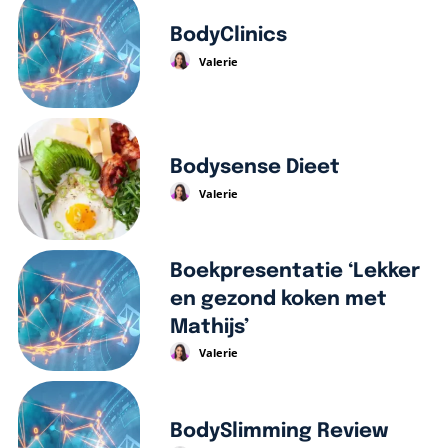
BodyClinics
Valerie
Bodysense Dieet
Valerie
Boekpresentatie ‘Lekker
en gezond koken met
Mathijs’
Valerie
BodySlimming Review