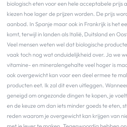
biologisch eten voor een hele acceptabele prij
kiezen hoe lager de prijzen worden. De prijs wo
aanbod. In Spanje maar ook in Frankrijk is het e
komt, terwijl in landen als Italië, Duitsland en Oo
Veel mensen weten wel dat biologische producte
vaak toch nog wat onduidelijkheid over. Ja we we
vitamine- en mineralengehalte veel hoger is maa
ook overgewicht kan voor een deel ermee te ma
producten eet. Ik zal dit even uitleggen. Wanneer 
geneigd om ongezonde dingen te kopen, je voelt j
en de keuze om dan iets minder goeds te eten, s
reden waarom je overgewicht kan krijgen van nie
met je lever te maken. Tegenwoordig hebben onz