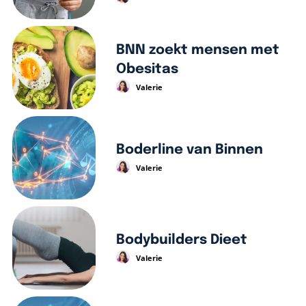
BNN zoekt mensen met
Obesitas
Valerie
Boderline van Binnen
Valerie
Bodybuilders Dieet
Valerie