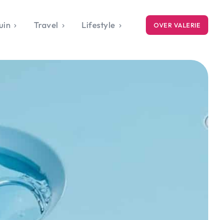
uin
Travel
Lifestyle
OVER VALERIE
ICE
gets
style