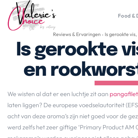
Food & 
Reviews & Ervaringen
Is gerookte vis
Vale
Travel 
Is gerookte vi
Food &
Happyn
en rookwors
Lifesty
Duurz
Gadget
We wisten al dat er een luchtje zit aan
pangafilet
Top 5 
laten liggen? De europese voedselautoriteit (EF
Health
acht van deze aroma’s zijn niet goed voor
de gez
Huis & 
Nieuws
werd zelfs het zeer giftige ‘Primary Product AM