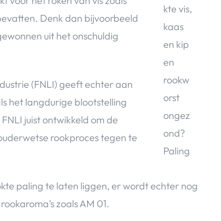
t voor het roken van vis zoals
 bevatten. Denk dan bijvoorbeeld
gewonnen uit het onschuldig
ustrie (FNLI) geeft echter aan
s het langdurige blootstelling
 FNLI juist ontwikkeld om de
t ouderwetse rookproces tegen te
te paling te laten liggen, er wordt echter nog
 rookaroma’s zoals AM 01.