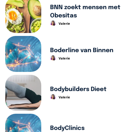
BNN zoekt mensen met
Obesitas
Valerie
Boderline van Binnen
Valerie
Bodybuilders Dieet
Valerie
BodyClinics