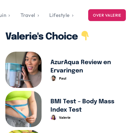
uin
Travel
Lifestyle
OVER VALERIE
ICE
Valerie's Choice
gets
style
AzurAqua Review en
Ervaringen
Paul
BMI Test – Body Mass
Index Test
Valerie