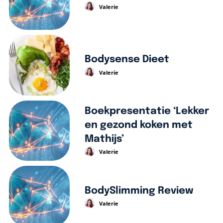
Valerie
Bodysense Dieet
Valerie
Boekpresentatie ‘Lekker
en gezond koken met
Mathijs’
Valerie
BodySlimming Review
Valerie