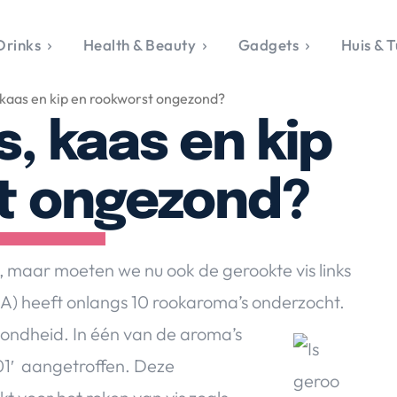
Drinks
Health & Beauty
Gadgets
Huis & T
VALERIE'S CHO
, kaas en kip en rookworst ongezond?
rie's Topics
Over Valerie
& Culture
Over Valerie
s, kaas en kip
Food & Drinks
 Drinks
De Top 5
Health & Beauty
Gad
ess & Opmerkelijk
Contact
Huis & Tuin
Travel
Life
t ongezond?
le, Sport &
aamheid
s & Tech
, maar moeten we nu ook de gerookte vis links
van Valerie
SA) heeft onlangs 10 rookaroma’s onderzocht.
 & Beauty
ondheid. In één van de aroma’s
Tuin
 & Media
 01′ aangetroffen. Deze