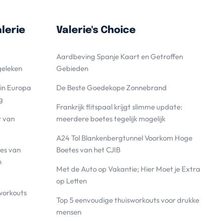
lerie
Valerie's Choice
Aardbeving Spanje Kaart en Getroffen
geleken
Gebieden
 in Europa
De Beste Goedekope Zonnebrand
g
Frankrijk flitspaal krijgt slimme update:
r van
meerdere boetes tegelijk mogelijk
A24 Tol Blankenbergtunnel Voorkom Hoge
es van
Boetes van het CJIB
n
Met de Auto op Vakantie; Hier Moet je Extra
op Letten
workouts
Top 5 eenvoudige thuisworkouts voor drukke
mensen