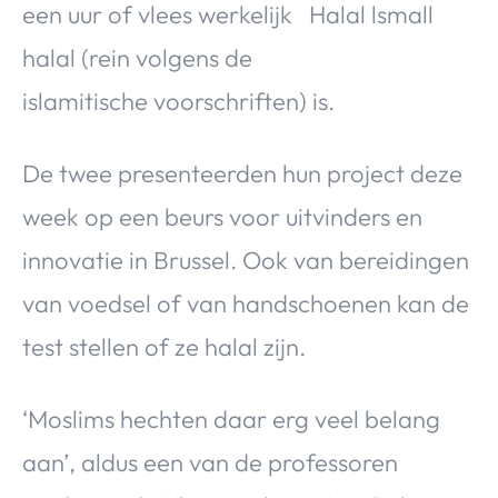
een uur of vlees werkelijk
Over Valerie
halal (rein volgens de
Over Valerie
De Top 5
islamitische voorschriften) is.
Contact
De twee presenteerden hun project deze
VALERIE'S CHOICE
week op een beurs voor uitvinders en
innovatie in Brussel. Ook van bereidingen
Food & Drinks
Health & Beauty
Gadgets
Huis & Tuin
Travel
Lifestyle
van voedsel of van handschoenen kan de
test stellen of ze halal zijn.
‘Moslims hechten daar erg veel belang
aan’, aldus een van de professoren