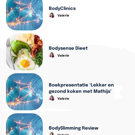
BodyClinics
Valerie
Bodysense Dieet
Valerie
Boekpresentatie ‘Lekker en
gezond koken met Mathijs’
Valerie
BodySlimming Review
Valerie