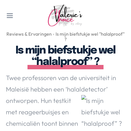
Valerie's Topics
Reviews & Ervaringen
Is mijn biefstukje wel "halalproof"
Travel & Culture
?
Food & Drinks
Is mijn biefstukje wel
Happyness & Opmerkelijk
“halalproof” ?
Lifestyle, Sport & Duurzaamheid
Gadgets & Tech
Twee professoren van de universiteit in
Top 5 van Valerie
Maleisië hebben een ‘halaldetector’
Health & Beauty
ontworpen. Hun
testkit
Huis & Tuin
Nieuws & Media
met reageerbuisjes en
chemicaliën toont binnen