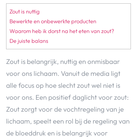
Over Valerie
Zout is nuttig
Over Valerie
Bewerkte en onbewerkte producten
De Top 5
Waarom heb ik dorst na het eten van zout?
Contact
De juiste balans
VALERIE'S CHOICE
Zout is belangrijk, nuttig en onmisbaar
Food & Drinks
Health & Beauty
Gadgets
Huis & Tuin
voor ons lichaam. Vanuit de media ligt
Travel
Lifestyle
alle focus op hoe slecht zout wel niet is
voor ons. Een positief daglicht voor zout:
Zout zorgt voor de vochtregeling van je
lichaam, speelt een rol bij de regeling van
de bloeddruk en is belangrijk voor