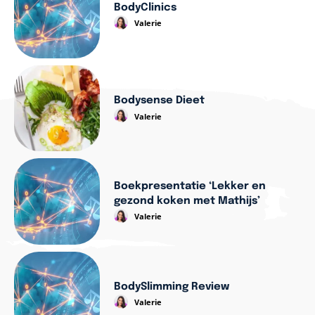
BodyClinics
Valerie
Bodysense Dieet
Valerie
Boekpresentatie ‘Lekker en
gezond koken met Mathijs’
Valerie
BodySlimming Review
Valerie