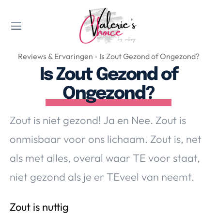
Valerie's Topics
Reviews & Ervaringen
Is Zout Gezond of Ongezond?
Travel & Culture
Is Zout Gezond of
Food & Drinks
Ongezond?
Happyness & Opmerkelijk
Lifestyle, Sport & Duurzaamheid
Zout is niet gezond! Ja en Nee. Zout is
Gadgets & Tech
onmisbaar voor ons lichaam. Zout is, net
Top 5 van Valerie
Health & Beauty
als met alles, overal waar TE voor staat,
Huis & Tuin
niet gezond als je er TEveel van neemt.
Nieuws & Media
Zout is nuttig