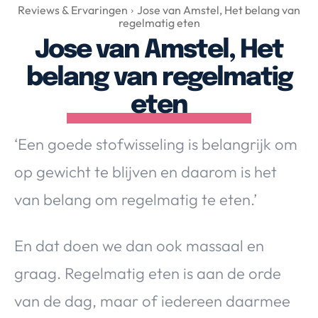
Over Valerie
Reviews & Ervaringen
Jose van Amstel, Het belang van
regelmatig eten
Over Valerie
Jose van Amstel, Het
De Top 5
belang van regelmatig
Contact
eten
VALERIE'S CHOICE
‘Een goede stofwisseling is belangrijk om
Food & Drinks
Health & Beauty
Gadgets
Huis & Tuin
op gewicht te blijven en daarom is het
Travel
Lifestyle
van belang om regelmatig te eten.’
En dat doen we dan ook massaal en
graag. Regelmatig eten is aan de orde
van de dag, maar of iedereen daarmee