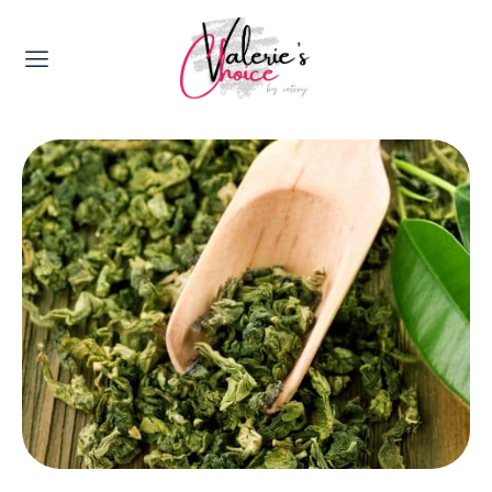
Valerie's Topics
Travel & Culture
Food & Drinks
Happyness & Opmerkelijk
Lifestyle, Sport & Duurzaamheid
Gadgets & Tech
Top 5 van Valerie
Health & Beauty
Huis & Tuin
Nieuws & Media