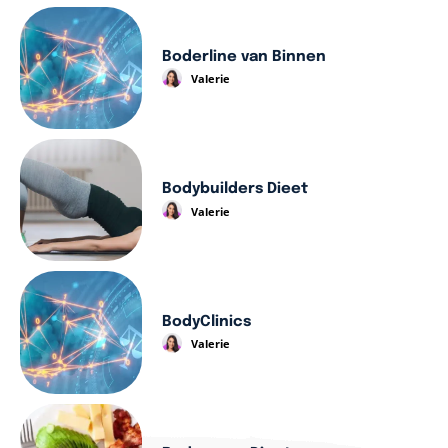
Boderline van Binnen
Valerie
Bodybuilders Dieet
Valerie
BodyClinics
Valerie