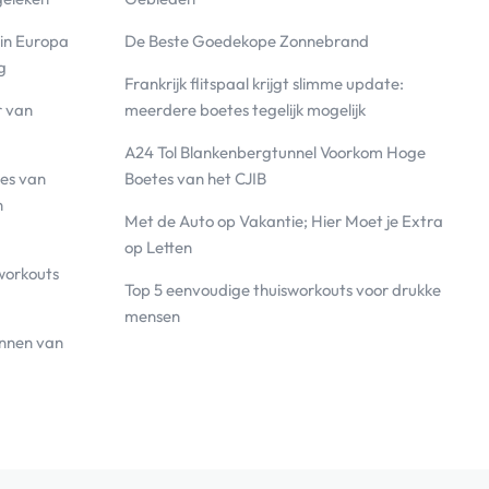
 in Europa
De Beste Goedekope Zonnebrand
g
Frankrijk flitspaal krijgt slimme update:
r van
meerdere boetes tegelijk mogelijk
A24 Tol Blankenbergtunnel Voorkom Hoge
es van
Boetes van het CJIB
n
Met de Auto op Vakantie; Hier Moet je Extra
op Letten
workouts
Top 5 eenvoudige thuisworkouts voor drukke
mensen
annen van