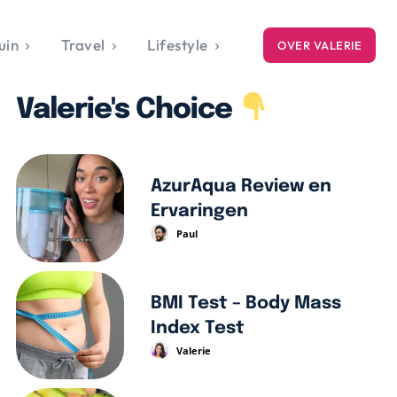
uin
Travel
Lifestyle
OVER VALERIE
ICE
Valerie's Choice
gets
style
AzurAqua Review en
Ervaringen
Paul
BMI Test – Body Mass
Index Test
Valerie