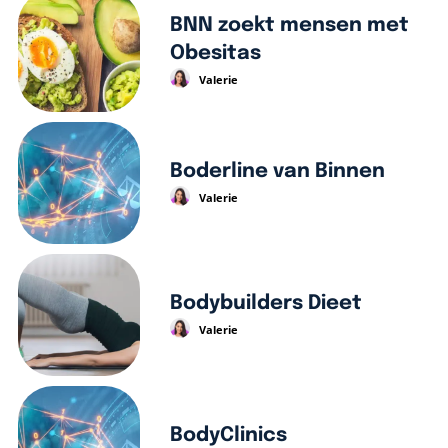
BNN zoekt mensen met
Obesitas
Valerie
Boderline van Binnen
Valerie
Bodybuilders Dieet
Valerie
BodyClinics