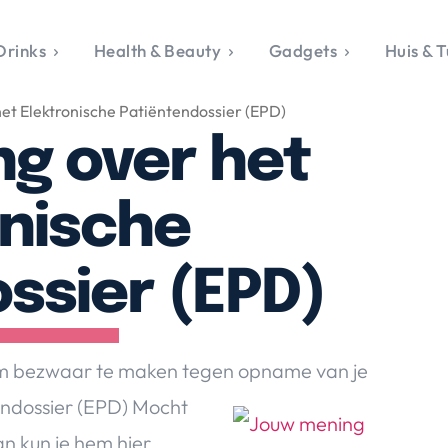
Drinks
Health & Beauty
Gadgets
Huis & T
VALERIE'S CHO
et Elektronische Patiëntendossier (EPD)
rie's Topics
Over Valerie
& Culture
Over Valerie
g over het
Food & Drinks
 Drinks
De Top 5
Health & Beauty
Gad
ess & Opmerkelijk
Contact
Huis & Tuin
Travel
Life
onische
le, Sport &
aamheid
ssier (EPD)
s & Tech
van Valerie
 & Beauty
 om bezwaar te maken tegen opname van je
Tuin
endossier (EPD) Mocht
 & Media
an kun je hem hier