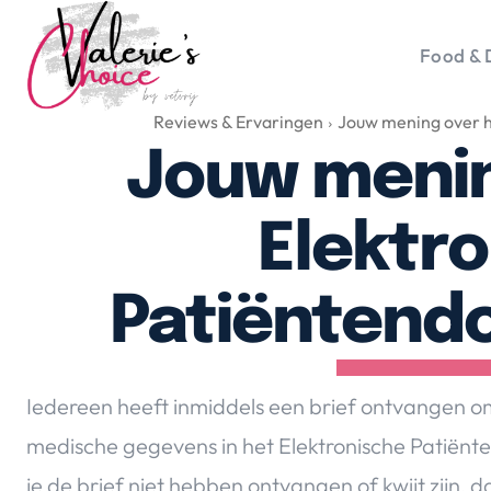
Food & 
Reviews & Ervaringen
Jouw mening over h
Vale
Travel 
Jouw menin
Food &
Happyn
Elektr
Lifesty
Duurz
Patiëntendo
Gadget
Top 5 
Health
Iedereen heeft inmiddels een brief ontvangen
Huis & 
medische
gegevens in het Elektronische Patiënt
Nieuws
je de brief niet hebben ontvangen of kwijt zijn, d