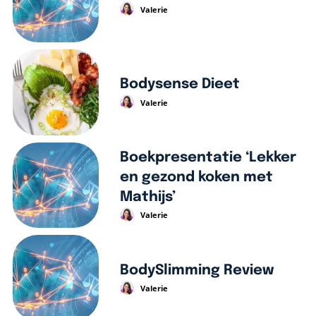
Valerie
Bodysense Dieet
Valerie
Boekpresentatie ‘Lekker
en gezond koken met
Mathijs’
Valerie
BodySlimming Review
Valerie