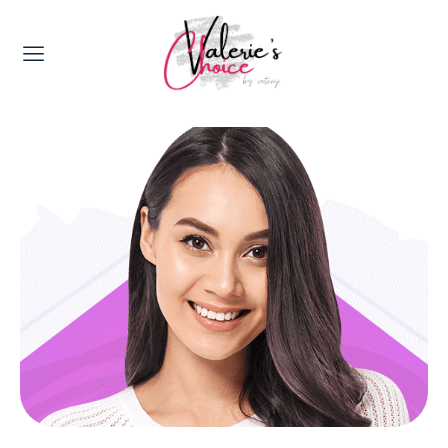
Valerie's Topics
Travel & Culture
Food & Drinks
Happyness & Opmerkelijk
Lifestyle, Sport & Duurzaamheid
Gadgets & Tech
Top 5 van Valerie
Health & Beauty
Huis & Tuin
Nieuws & Media