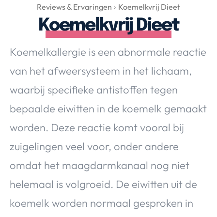
Over Valerie
Reviews & Ervaringen
Koemelkvrij Dieet
Koemelkvrij Dieet
Over Valerie
De Top 5
Koemelkallergie is een abnormale reactie
Contact
van het afweersysteem in het lichaam,
VALERIE'S CHOICE
waarbij specifieke antistoffen tegen
bepaalde eiwitten in de koemelk gemaakt
Food & Drinks
Health & Beauty
Gadgets
Huis & Tuin
worden. Deze reactie komt vooral bij
Travel
Lifestyle
zuigelingen veel voor, onder andere
omdat het maagdarmkanaal nog niet
helemaal is volgroeid. De eiwitten uit de
koemelk worden normaal gesproken in