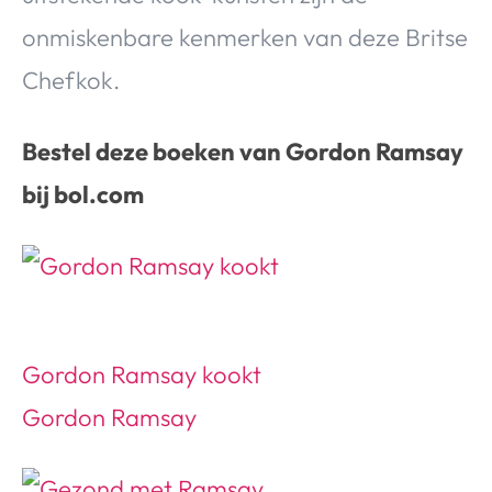
Over Valerie
onmiskenbare kenmerken van deze Britse
Over Valerie
Chefkok.
De Top 5
Contact
Bestel deze boeken van Gordon Ramsay
bij bol.com
VALERIE'S CHOICE
Food & Drinks
Health & Beauty
Gadgets
Huis & Tuin
Travel
Lifestyle
Gordon Ramsay kookt
Gordon Ramsay