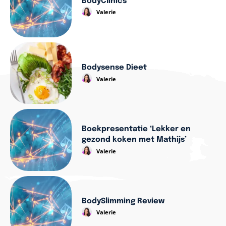
BodyClinics
Valerie
Bodysense Dieet
Valerie
Boekpresentatie ‘Lekker en
gezond koken met Mathijs’
Valerie
BodySlimming Review
Valerie