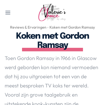
Valerie's Topics
Reviews & Ervaringen
Koken met Gordon Ramsay
Travel & Culture
Koken met Gordon
Food & Drinks
Ramsay
Happyness & Opmerkelijk
Lifestyle, Sport & Duurzaamheid
Toen Gordon Ramsay in 1966 in Glascow
Gadgets & Tech
werd geborden kon niemand vermoeden
Top 5 van Valerie
Health & Beauty
dat hij zou uitgroeien tot een van de
Huis & Tuin
meest besproken TV koks ter wereld.
Nieuws & Media
Vooral zijn grove taalgebruik en
uitstekende kook-kunsten zijn de