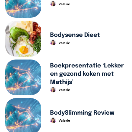
Valerie
Bodysense Dieet
Valerie
Boekpresentatie ‘Lekker
en gezond koken met
Mathijs’
Valerie
BodySlimming Review
Valerie