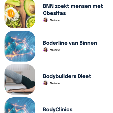
BNN zoekt mensen met
Obesitas
Valerie
Boderline van Binnen
Valerie
Bodybuilders Dieet
Valerie
BodyClinics