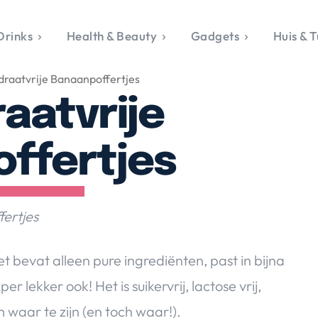
Drinks
Health & Beauty
Gadgets
Huis & T
VALERIE'S CHO
draatvrije Banaanpoffertjes
rie's Topics
Over Valerie
& Culture
Over Valerie
aatvrije
Food & Drinks
 Drinks
De Top 5
Health & Beauty
Gad
ess & Opmerkelijk
Contact
Huis & Tuin
Travel
Life
ffertjes
le, Sport &
aamheid
s & Tech
fertjes
van Valerie
 & Beauty
et bevat alleen pure ingrediënten, past in bijna
Tuin
r lekker ook! Het is suikervrij, lactose vrij,
 & Media
m waar te zijn (en toch waar!).