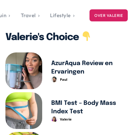
uin
Travel
Lifestyle
OVER VALERIE
ICE
Valerie's Choice
gets
style
AzurAqua Review en
Ervaringen
Paul
BMI Test – Body Mass
Index Test
Valerie