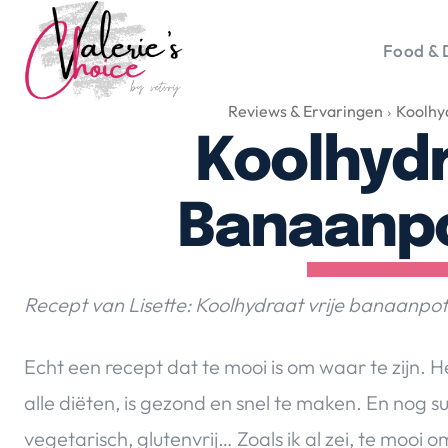
Food & 
Reviews & Ervaringen
Koolhy
Vale
Travel 
Koolhydr
Food &
Happyn
Banaanpo
Lifesty
Duurz
Gadget
Recept van Lisette: Koolhydraat vrije banaanpof
Top 5 
Health
Echt een recept dat te mooi is om waar te zijn. H
Huis & 
alle diëten, is gezond en snel te maken. En nog supe
Nieuws
vegetarisch, glutenvrij… Zoals ik al zei, te mooi o