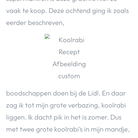
Over Valerie
vaak te koop. Deze ochtend ging ik zoals
Over Valerie
eerder beschreven,
De Top 5
Contact
VALERIE'S CHOICE
Food & Drinks
Health & Beauty
Gadgets
Huis & Tuin
Travel
Lifestyle
boodschappen doen bij de Lidl. En daar
zag ik tot mijn grote verbazing, koolrabi
liggen. Ik dacht pik in het is zomer. Dus
met twee grote koolrabi’s in mijn mandje,