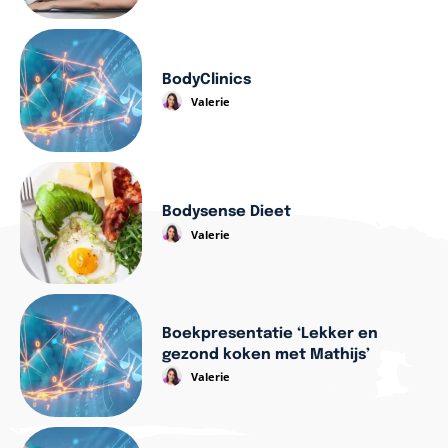
BodyClinics
Valerie
Bodysense Dieet
Valerie
Boekpresentatie ‘Lekker en
gezond koken met Mathijs’
Valerie