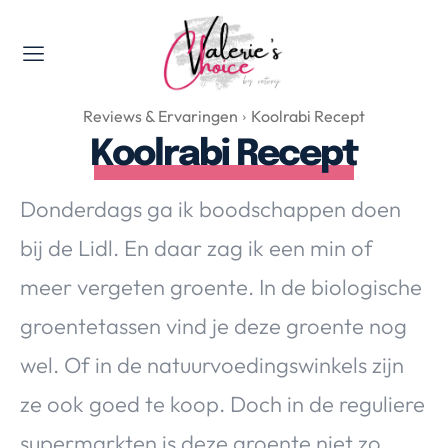
Valerie's Topics
Reviews & Ervaringen
Koolrabi Recept
Travel & Culture
Koolrabi Recept
Food & Drinks
Happyness & Opmerkelijk
Donderdags ga ik boodschappen doen
Lifestyle, Sport & Duurzaamheid
bij de Lidl. En daar zag ik een min of
Gadgets & Tech
meer vergeten groente. In de biologische
Top 5 van Valerie
Health & Beauty
groentetassen vind je deze groente nog
Huis & Tuin
wel. Of in de natuurvoedingswinkels zijn
Nieuws & Media
ze ook goed te koop. Doch in de reguliere
supermarkten is deze groente niet zo