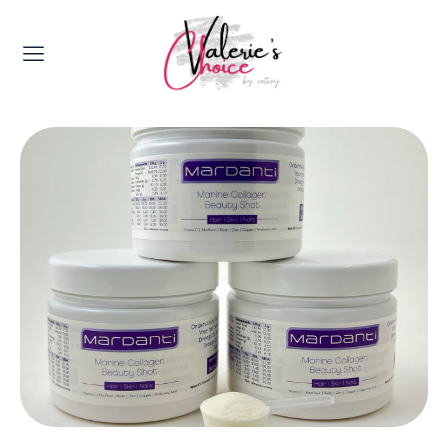
Valerie's Topics
Travel & Culture
Food & Drinks
Happyness & Opmerkelijk
Lifestyle, Sport & Duurzaamheid
Gadgets & Tech
Top 5 van Valerie
Health & Beauty
Huis & Tuin
Nieuws & Media