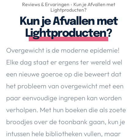
Over Valerie
Reviews & Ervaringen
Kun je Afvallen met
Lightproducten?
Over Valerie
Kun je Afvallen met
De Top 5
Lightproducten?
Contact
Overgewicht is de moderne epidemie!
VALERIE'S CHOICE
Elke dag staat er ergens ter wereld wel
Food & Drinks
Health & Beauty
Gadgets
Huis & Tuin
een nieuwe goeroe op die beweert dat
Travel
Lifestyle
het probleem van overgewicht met een
paar eenvoudige ingrepen kan worden
verholpen. Met hun boeken die als zoete
broodjes over de toonbank gaan, kun je
intussen hele bibliotheken vullen, maar