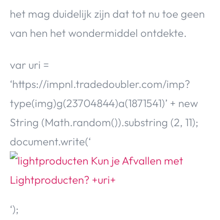
het mag duidelijk zijn dat tot nu toe geen
van hen het wondermiddel ontdekte.
var uri =
‘https://impnl.tradedoubler.com/imp?
type(img)g(23704844)a(1871541)’ + new
String (Math.random()).substring (2, 11);
document.write(‘
‘);