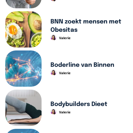
BNN zoekt mensen met
Obesitas
Valerie
Boderline van Binnen
Valerie
Bodybuilders Dieet
Valerie