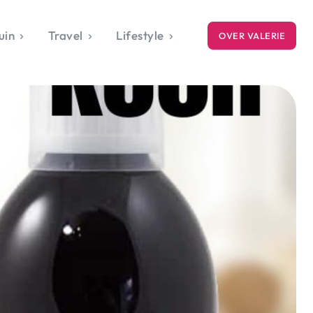
uin
Travel
Lifestyle
OVER VALERIE
ICE
gets
style