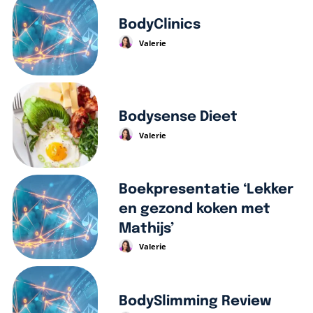
BodyClinics
Valerie
Bodysense Dieet
Valerie
Boekpresentatie ‘Lekker
en gezond koken met
Mathijs’
Valerie
BodySlimming Review