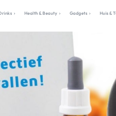
Drinks
Health & Beauty
Gadgets
Huis & T
VALERIE'S CHO
rie's Topics
Over Valerie
& Culture
Over Valerie
Food & Drinks
 Drinks
De Top 5
Health & Beauty
Gad
ess & Opmerkelijk
Contact
Huis & Tuin
Travel
Life
le, Sport &
aamheid
s & Tech
van Valerie
 & Beauty
Tuin
 & Media