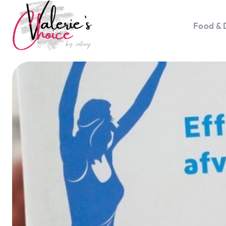
Food & 
Vale
Travel 
Food &
Happyn
Lifesty
Duurz
Gadget
Top 5 
Health
Huis & 
Nieuws