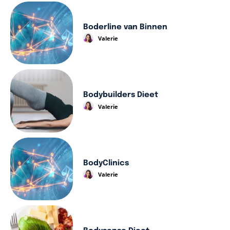
Boderline van Binnen
Valerie
Bodybuilders Dieet
Valerie
BodyClinics
Valerie