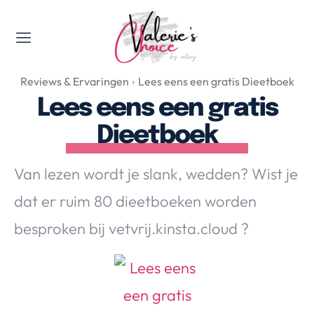
Valerie's Topics
Reviews & Ervaringen
Lees eens een gratis Dieetboek
Travel & Culture
Lees eens een gratis
Food & Drinks
Dieetboek
Happyness & Opmerkelijk
Lifestyle, Sport & Duurzaamheid
Van lezen wordt je slank, wedden? Wist je
Gadgets & Tech
dat er ruim 80 dieetboeken worden
Top 5 van Valerie
Health & Beauty
besproken bij vetvrij.kinsta.cloud ?
Huis & Tuin
Nieuws & Media