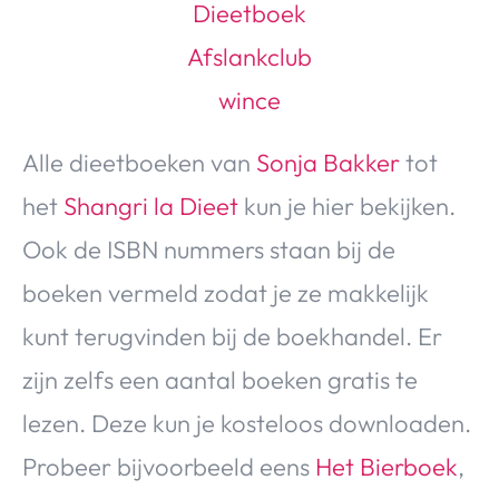
Over Valerie
Over Valerie
De Top 5
Contact
Alle dieetboeken van
Sonja Bakker
tot
VALERIE'S CHOICE
het
Shangri la Dieet
kun je hier bekijken.
Ook de ISBN nummers staan bij de
Food & Drinks
Health & Beauty
Gadgets
Huis & Tuin
boeken vermeld zodat je ze makkelijk
Travel
Lifestyle
kunt terugvinden bij de boekhandel. Er
zijn zelfs een aantal boeken gratis te
lezen. Deze kun je kosteloos downloaden.
Probeer bijvoorbeeld eens
Het Bierboek
,