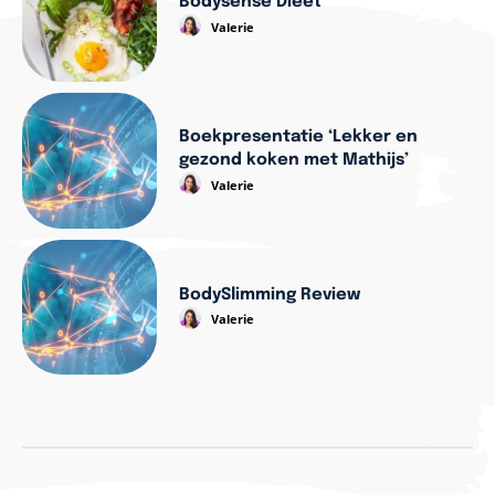
Bodysense Dieet
Valerie
Boekpresentatie ‘Lekker en
gezond koken met Mathijs’
Valerie
BodySlimming Review
Valerie