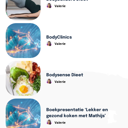
Valerie
BodyClinics
Valerie
Bodysense Dieet
Valerie
Boekpresentatie ‘Lekker en
gezond koken met Mathijs’
Valerie