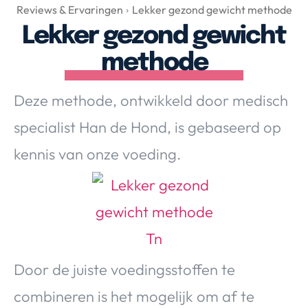
Over Valerie
Reviews & Ervaringen
Lekker gezond gewicht methode
Lekker gezond gewicht
Over Valerie
De Top 5
methode
Contact
Deze methode, ontwikkeld door medisch
VALERIE'S CHOICE
specialist Han de Hond, is gebaseerd op
kennis van onze voeding.
Food & Drinks
Health & Beauty
Gadgets
Huis & Tuin
Travel
Lifestyle
Door de juiste voedingsstoffen te
combineren is het mogelijk om af te