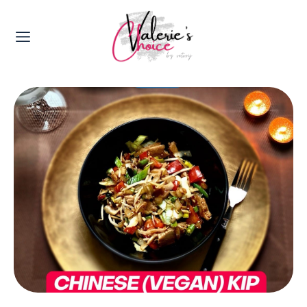
Valerie's Topics
Travel & Culture
Food & Drinks
Happyness & Opmerkelijk
Lifestyle, Sport & Duurzaamheid
Gadgets & Tech
Top 5 van Valerie
Health & Beauty
Huis & Tuin
Nieuws & Media