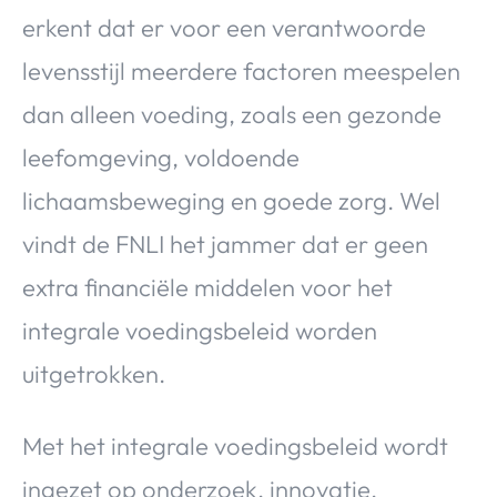
Over Valerie
erkent dat er voor een verantwoorde
Over Valerie
levensstijl meerdere factoren meespelen
De Top 5
dan alleen voeding, zoals een gezonde
Contact
leefomgeving, voldoende
VALERIE'S CHOICE
lichaamsbeweging en goede zorg. Wel
vindt de FNLI het jammer dat er geen
Food & Drinks
Health & Beauty
Gadgets
Huis & Tuin
extra financiële middelen voor het
Travel
Lifestyle
integrale voedingsbeleid worden
uitgetrokken.
Met het integrale voedingsbeleid wordt
ingezet op onderzoek, innovatie,