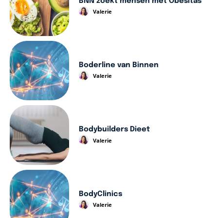
BNN zoekt mensen met Obesitas
Valerie
Boderline van Binnen
Valerie
Bodybuilders Dieet
Valerie
BodyClinics
Valerie