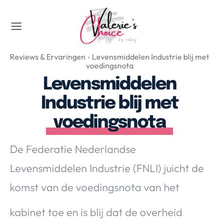
Valerie's Topics
Reviews & Ervaringen
Levensmiddelen Industrie blij met
Travel & Culture
voedingsnota
Food & Drinks
Levensmiddelen
Happyness & Opmerkelijk
Industrie blij met
Lifestyle, Sport & Duurzaamheid
voedingsnota
Gadgets & Tech
Top 5 van Valerie
De Federatie Nederlandse
Health & Beauty
Levensmiddelen Industrie (FNLI) juicht de
Huis & Tuin
Nieuws & Media
komst van de voedingsnota van het
kabinet toe en is blij dat de overheid