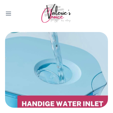
Valerie's Topics
Travel & Culture
Food & Drinks
Happyness & Opmerkelijk
Lifestyle, Sport & Duurzaamheid
Gadgets & Tech
Top 5 van Valerie
Health & Beauty
Huis & Tuin
Nieuws & Media