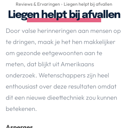
Over Valerie
Reviews & Ervaringen
Liegen helpt bij afvallen
Liegen helpt bij afvallen
Over Valerie
De Top 5
Door valse herinneringen aan mensen op
Contact
te dringen, maak je het hen makkelijker
VALERIE'S CHOICE
om gezonde eetgewoonten aan te
meten, dat blijkt uit Amerikaans
Food & Drinks
Health & Beauty
Gadgets
Huis & Tuin
onderzoek. Wetenschappers zijn heel
Travel
Lifestyle
enthousiast over deze resultaten omdat
dit een nieuwe dieettechniek zou kunnen
betekenen.
Asperges