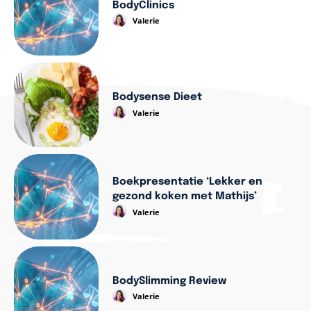
BodyClinics
Valerie
Bodysense Dieet
Valerie
Boekpresentatie ‘Lekker en
gezond koken met Mathijs’
Valerie
BodySlimming Review
Valerie