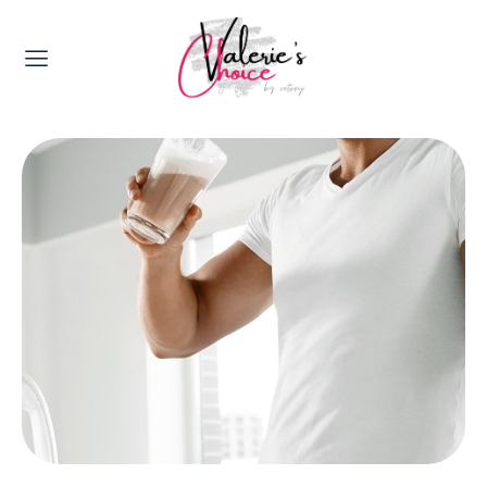
Valerie's Topics
Travel & Culture
Food & Drinks
Happyness & Opmerkelijk
Lifestyle, Sport & Duurzaamheid
Gadgets & Tech
Top 5 van Valerie
Health & Beauty
Huis & Tuin
Nieuws & Media