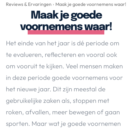
Over Valerie
Reviews & Ervaringen
Maak je goede voornemens waar!
Maak je goede
Over Valerie
De Top 5
voornemens waar!
Contact
Het einde van het jaar is dé periode om
VALERIE'S CHOICE
te evalueren, reflecteren en vooral ook
om vooruit te kijken. Veel mensen maken
Food & Drinks
Health & Beauty
Gadgets
Huis & Tuin
in deze periode goede voornemens voor
Travel
Lifestyle
het nieuwe jaar. Dit zijn meestal de
gebruikelijke zaken als, stoppen met
roken, afvallen, meer bewegen of gaan
sporten. Maar wat je goede voornemen