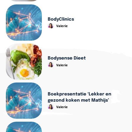
BodyClinics
Valerie
Bodysense Dieet
Valerie
Boekpresentatie ‘Lekker en
gezond koken met Mathijs’
Valerie