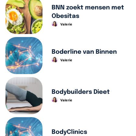
BNN zoekt mensen met
Obesitas
Valerie
Boderline van Binnen
Valerie
Bodybuilders Dieet
Valerie
BodyClinics