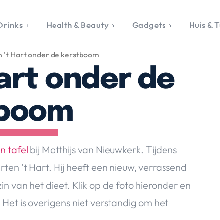
Drinks
Health & Beauty
Gadgets
Huis & T
VALERIE'S CHO
 't Hart onder de kerstboom
rie's Topics
Over Valerie
& Culture
Over Valerie
art onder de
Food & Drinks
 Drinks
De Top 5
Health & Beauty
Gad
ess & Opmerkelijk
Contact
Huis & Tuin
Travel
Life
tboom
le, Sport &
aamheid
s & Tech
n tafel
bij Matthijs van Nieuwkerk. Tijdens
van Valerie
ten ’t Hart. Hij heeft een nieuw, verrassend
 & Beauty
nzin van het dieet. Klik op de foto hieronder en
Tuin
 & Media
 Het is overigens niet verstandig om het