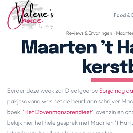
Food & 
Reviews & Ervaringen
Maarten
Vale
Travel 
Maarten ’t H
Food &
Happyn
kers
Lifesty
Duurz
Gadget
Eerder deze week zat Dieetgoeroe
Sonja nog aa
Top 5 
pakjesavond was het de beurt aan schrijver Maar
Health
boek: ‘
Het Dovenmansorendieet
‘, over zin en o
Huis & 
Nieuws
bekijk hier het hele gesprek met Maarten ’t Hart.