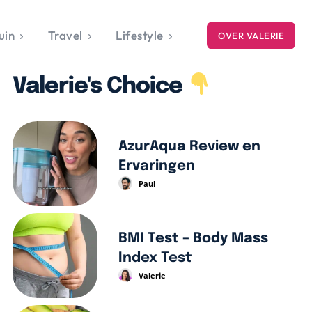
uin
Travel
Lifestyle
OVER VALERIE
ICE
Valerie's Choice
gets
style
AzurAqua Review en
Ervaringen
Paul
BMI Test – Body Mass
Index Test
Valerie