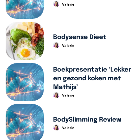
Valerie
Bodysense Dieet
Valerie
Boekpresentatie ‘Lekker
en gezond koken met
Mathijs’
Valerie
BodySlimming Review
Valerie