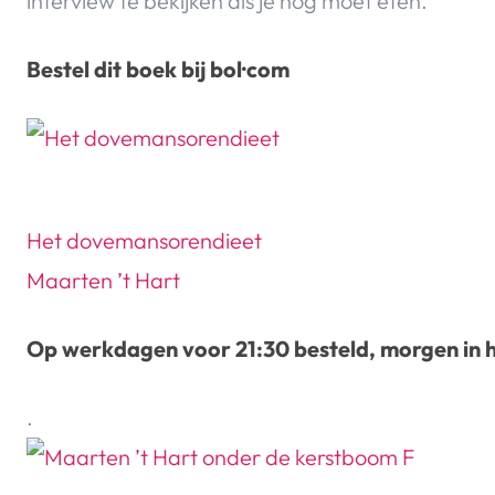
interview te bekijken als je nog moet eten.
Bestel dit boek bij bol·com
Het dovemansorendieet
Maarten ’t Hart
Op werkdagen voor 21:30 besteld, morgen in h
.