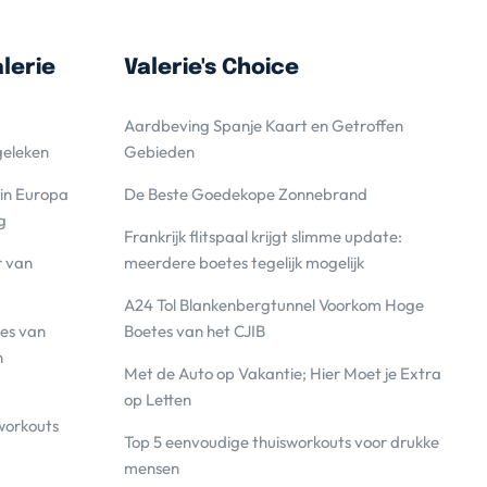
lerie
Valerie's Choice
Aardbeving Spanje Kaart en Getroffen
geleken
Gebieden
 in Europa
De Beste Goedekope Zonnebrand
g
Frankrijk flitspaal krijgt slimme update:
r van
meerdere boetes tegelijk mogelijk
A24 Tol Blankenbergtunnel Voorkom Hoge
es van
Boetes van het CJIB
n
Met de Auto op Vakantie; Hier Moet je Extra
op Letten
workouts
Top 5 eenvoudige thuisworkouts voor drukke
mensen