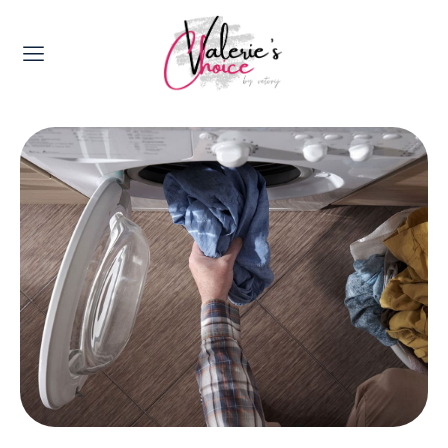
Valerie's Topics
Travel & Culture
Food & Drinks
Happyness & Opmerkelijk
Lifestyle, Sport & Duurzaamheid
Gadgets & Tech
Top 5 van Valerie
Health & Beauty
Huis & Tuin
Nieuws & Media