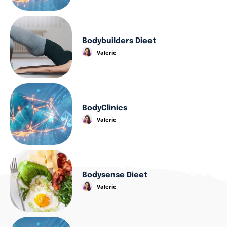
Bodybuilders Dieet
Valerie
BodyClinics
Valerie
Bodysense Dieet
Valerie