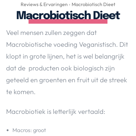
Over Valerie
Reviews & Ervaringen
Macrobiotisch Dieet
Macrobiotisch Dieet
Over Valerie
De Top 5
Veel mensen zullen zeggen dat
Contact
Macrobiotische voeding Veganistisch. Dit
VALERIE'S CHOICE
klopt in grote lijnen, het is wel belangrijk
dat de producten ook biologisch zijn
Food & Drinks
Health & Beauty
Gadgets
Huis & Tuin
geteeld en groenten en fruit uit de streek
Travel
Lifestyle
te komen.
Macrobiotiek is letterlijk vertaald:
Macros: groot