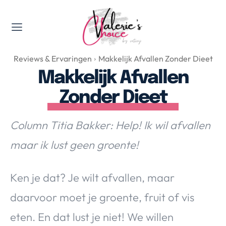
Valerie's Topics
Reviews & Ervaringen
Makkelijk Afvallen Zonder Dieet
Travel & Culture
Makkelijk Afvallen
Food & Drinks
Zonder Dieet
Happyness & Opmerkelijk
Lifestyle, Sport & Duurzaamheid
Column Titia Bakker: Help! Ik wil afvallen
Gadgets & Tech
maar ik lust geen groente!
Top 5 van Valerie
Health & Beauty
Huis & Tuin
Ken je dat? Je wilt afvallen, maar
Nieuws & Media
daarvoor moet je groente, fruit of vis
eten. En dat lust je niet! We willen