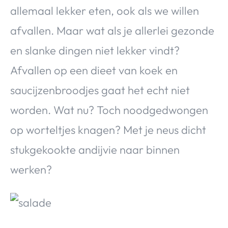
Over Valerie
allemaal lekker eten, ook als we willen
Over Valerie
afvallen. Maar wat als je allerlei gezonde
De Top 5
en slanke dingen niet lekker vindt?
Contact
Afvallen op een dieet van koek en
saucijzenbroodjes gaat het echt niet
VALERIE'S CHOICE
worden. Wat nu? Toch noodgedwongen
Food & Drinks
Health & Beauty
Gadgets
Huis & Tuin
op worteltjes knagen? Met je neus dicht
Travel
Lifestyle
stukgekookte andijvie naar binnen
werken?