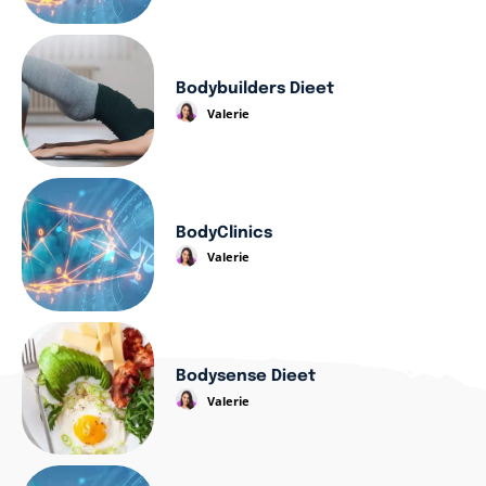
Bodybuilders Dieet
Valerie
BodyClinics
Valerie
Bodysense Dieet
Valerie