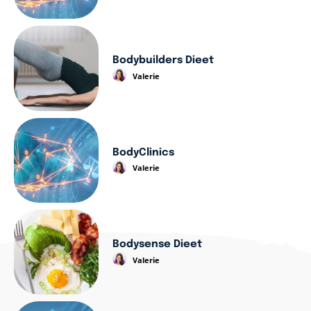
Bodybuilders Dieet
Valerie
BodyClinics
Valerie
Bodysense Dieet
Valerie