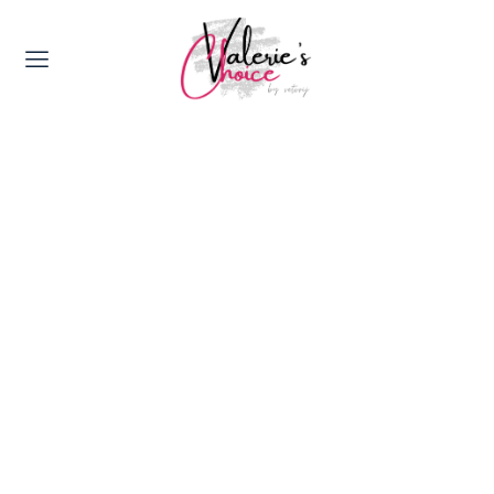
Valerie's Topics
Travel & Culture
Food & Drinks
Happyness & Opmerkelijk
Lifestyle, Sport & Duurzaamheid
Gadgets & Tech
Top 5 van Valerie
Health & Beauty
Huis & Tuin
Nieuws & Media