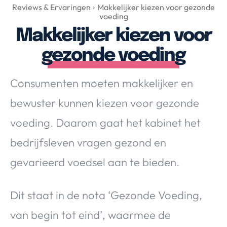
Over Valerie
Reviews & Ervaringen
Makkelijker kiezen voor gezonde
voeding
Over Valerie
Makkelijker kiezen voor
De Top 5
gezonde voeding
Contact
Consumenten moeten makkelijker en
VALERIE'S CHOICE
bewuster kunnen kiezen voor gezonde
Food & Drinks
Health & Beauty
Gadgets
Huis & Tuin
voeding. Daarom gaat het kabinet het
Travel
Lifestyle
bedrijfsleven vragen gezond en
gevarieerd voedsel aan te bieden.
Dit staat in de nota ‘Gezonde Voeding,
van begin tot eind’, waarmee de