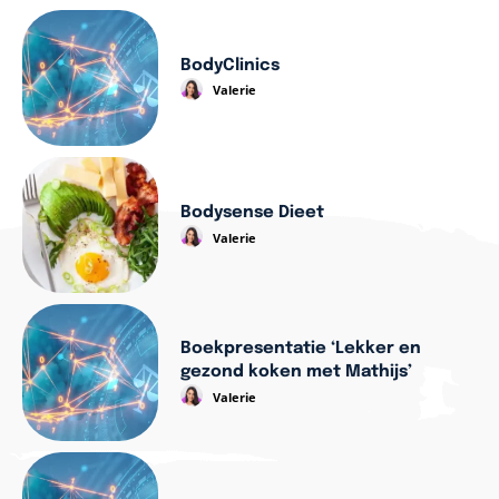
BodyClinics
Valerie
Bodysense Dieet
Valerie
Boekpresentatie ‘Lekker en
gezond koken met Mathijs’
Valerie