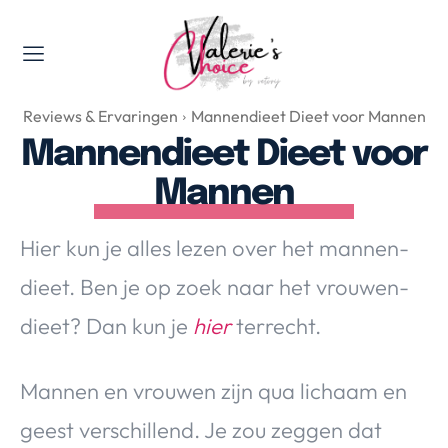
Valerie's Topics
Reviews & Ervaringen
Mannendieet Dieet voor Mannen
Travel & Culture
Mannendieet Dieet voor
Food & Drinks
Mannen
Happyness & Opmerkelijk
Lifestyle, Sport & Duurzaamheid
Hier kun je alles lezen over het mannen-
Gadgets & Tech
dieet. Ben je op zoek naar het vrouwen-
Top 5 van Valerie
Health & Beauty
dieet? Dan kun je
hier
terrecht.
Huis & Tuin
Nieuws & Media
Mannen en vrouwen zijn qua lichaam en
geest verschillend. Je zou zeggen dat