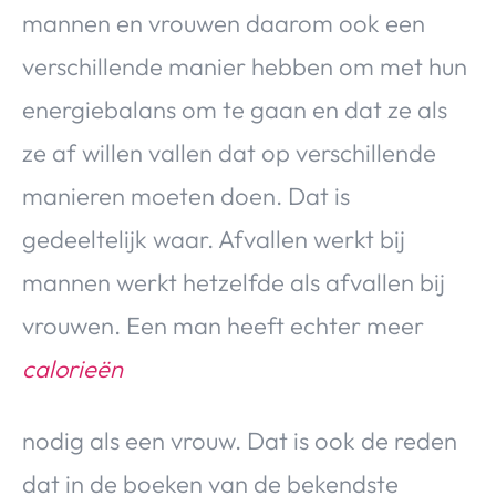
Over Valerie
mannen en vrouwen daarom ook een
Over Valerie
verschillende manier hebben om met hun
De Top 5
energiebalans om te gaan en dat ze als
Contact
ze af willen vallen dat op verschillende
manieren moeten doen. Dat is
VALERIE'S CHOICE
gedeeltelijk waar. Afvallen werkt bij
Food & Drinks
Health & Beauty
Gadgets
Huis & Tuin
mannen werkt hetzelfde als afvallen bij
Travel
Lifestyle
vrouwen. Een man heeft echter meer
calorieën
nodig als een vrouw. Dat is ook de reden
dat in de boeken van de bekendste