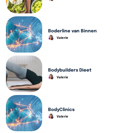
Boderline van Binnen
Valerie
Bodybuilders Dieet
Valerie
BodyClinics
Valerie