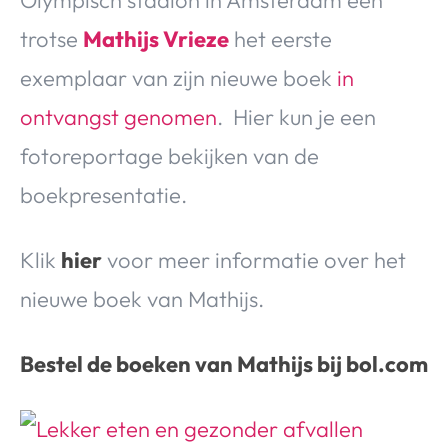
Olympisch stadion in Amsterdam een
Over Valerie
trotse
Mathijs Vrieze
het eerste
Over Valerie
exemplaar van zijn nieuwe boek
in
De Top 5
Contact
ontvangst genomen
. Hier kun je een
fotoreportage bekijken van de
VALERIE'S CHOICE
boekpresentatie.
Food & Drinks
Health & Beauty
Gadgets
Huis & Tuin
Klik
hier
voor meer informatie over het
Travel
Lifestyle
nieuwe boek van Mathijs.
Bestel de boeken van Mathijs bij bol.com