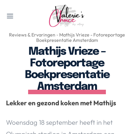
Valerie's Topics
Reviews & Ervaringen
Mathijs Vrieze - Fotoreportage
Travel & Culture
Boekpresentatie Amsterdam
Food & Drinks
Mathijs Vrieze –
Happyness & Opmerkelijk
Fotoreportage
Lifestyle, Sport & Duurzaamheid
Boekpresentatie
Gadgets & Tech
Amsterdam
Top 5 van Valerie
Health & Beauty
Lekker en gezond koken met Mathijs
Huis & Tuin
Nieuws & Media
Woensdag 18 september heeft in het