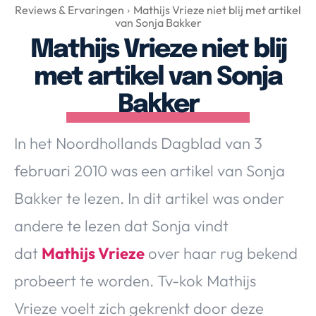
Over Valerie
Reviews & Ervaringen
Mathijs Vrieze niet blij met artikel
van Sonja Bakker
Over Valerie
Mathijs Vrieze niet blij
De Top 5
met artikel van Sonja
Contact
Bakker
VALERIE'S CHOICE
In het Noordhollands Dagblad van 3
Food & Drinks
Health & Beauty
Gadgets
Huis & Tuin
februari 2010 was een artikel van Sonja
Travel
Lifestyle
Bakker te lezen. In dit artikel was onder
andere te lezen dat Sonja vindt
dat
Mathijs Vrieze
over haar rug bekend
probeert te worden. Tv-kok Mathijs
Vrieze voelt zich gekrenkt door deze