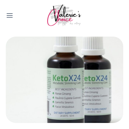
Valerie's Topics
Travel & Culture
Food & Drinks
Happyness & Opmerkelijk
Lifestyle, Sport & Duurzaamheid
Gadgets & Tech
Top 5 van Valerie
Health & Beauty
Huis & Tuin
Nieuws & Media