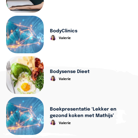
BodyClinics
Valerie
Bodysense Dieet
Valerie
Boekpresentatie ‘Lekker en
gezond koken met Mathijs’
Valerie