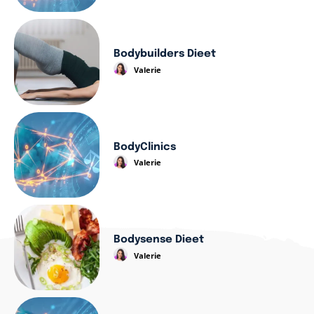
Bodybuilders Dieet
Valerie
BodyClinics
Valerie
Bodysense Dieet
Valerie