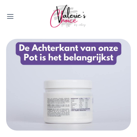
Valerie's Topics
Travel & Culture
Food & Drinks
Happyness & Opmerkelijk
Lifestyle, Sport & Duurzaamheid
Gadgets & Tech
Top 5 van Valerie
Health & Beauty
Huis & Tuin
Nieuws & Media