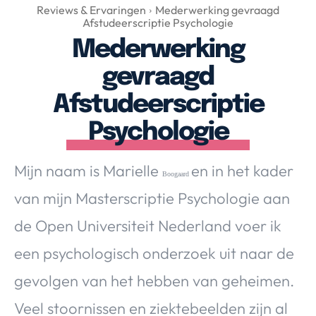
Over Valerie
Reviews & Ervaringen
Mederwerking gevraagd
Afstudeerscriptie Psychologie
Over Valerie
Mederwerking
De Top 5
gevraagd
Contact
Afstudeerscriptie
VALERIE'S CHOICE
Psychologie
Food & Drinks
Health & Beauty
Gadgets
Huis & Tuin
Mijn naam is Marielle
en in het kader
Boogaard
Travel
Lifestyle
van mijn Masterscriptie Psychologie aan
de Open Universiteit Nederland voer ik
een psychologisch onderzoek uit naar de
gevolgen van het hebben van geheimen.
Veel stoornissen en ziektebeelden zijn al