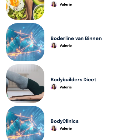
Valerie
Boderline van Binnen
Valerie
Bodybuilders Dieet
Valerie
BodyClinics
Valerie