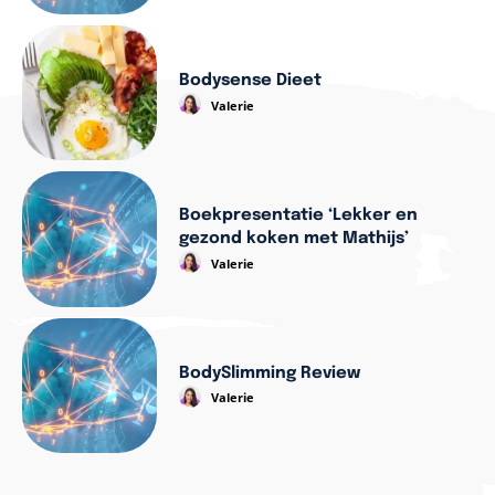
Bodysense Dieet
Valerie
Boekpresentatie ‘Lekker en
gezond koken met Mathijs’
Valerie
BodySlimming Review
Valerie