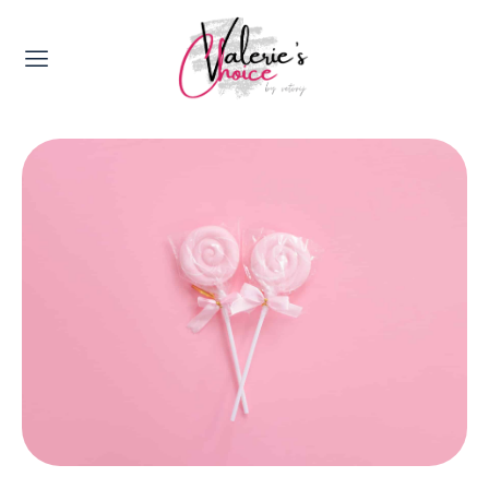
Valerie's Topics
Travel & Culture
Food & Drinks
Happyness & Opmerkelijk
Lifestyle, Sport & Duurzaamheid
Gadgets & Tech
Top 5 van Valerie
Health & Beauty
Huis & Tuin
Nieuws & Media