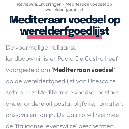
Over Valerie
Reviews & Ervaringen
Mediteraan voedsel op
werelderfgoedlijst
Over Valerie
Mediteraan voedsel op
De Top 5
werelderfgoedlijst
Contact
De voormalige Italiaanse
VALERIE'S CHOICE
landbouwminister Paolo De Castro heeft
Food & Drinks
Health & Beauty
Gadgets
Huis & Tuin
voorgesteld om ‘
Mediterraan voedsel
‘
Travel
Lifestyle
op de werelderfgoedlijst van Unesco te
zetten. Het Mediterrane voedsel bestaat
onder andere uit pasta, olijfolie, tomaten,
ansjovis en tonijn. De Castro wil hiermee
de ‘Italiaanse levenswijze’ beschermen.