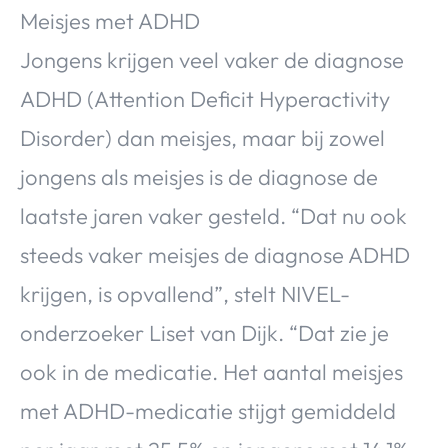
Over Valerie
Meisjes met ADHD
Over Valerie
Jongens krijgen veel vaker de diagnose
De Top 5
ADHD (Attention Deficit Hyperactivity
Contact
Disorder) dan meisjes, maar bij zowel
jongens als meisjes is de diagnose de
VALERIE'S CHOICE
laatste jaren vaker gesteld. “Dat nu ook
Food & Drinks
Health & Beauty
Gadgets
Huis & Tuin
steeds vaker meisjes de diagnose ADHD
Travel
Lifestyle
krijgen, is opvallend”, stelt NIVEL-
onderzoeker Liset van Dijk. “Dat zie je
ook in de medicatie. Het aantal meisjes
met ADHD-medicatie stijgt gemiddeld