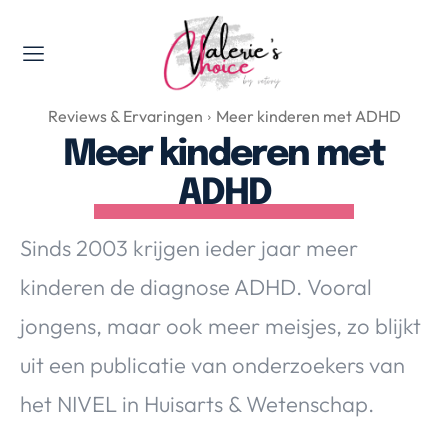
Valerie's Topics
Reviews & Ervaringen
Meer kinderen met ADHD
Travel & Culture
Meer kinderen met
Food & Drinks
ADHD
Happyness & Opmerkelijk
Lifestyle, Sport & Duurzaamheid
Sinds 2003 krijgen ieder jaar meer
Gadgets & Tech
kinderen de diagnose ADHD. Vooral
Top 5 van Valerie
Health & Beauty
jongens, maar ook meer meisjes, zo blijkt
Huis & Tuin
uit een publicatie van onderzoekers van
Nieuws & Media
het NIVEL in Huisarts & Wetenschap.